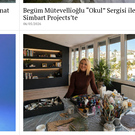
anat
Begüm Mütevellioğlu “Okul” Sergisi il
Simbart Projects’te
06/05/2026