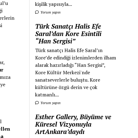
ul’u
kişilik yapısıyla...
ği
Yorum yapın
erlerin
si
Türk Sanatçı Halis Efe
Saral’dan Kore Esintili
“Han Sergisi”
Türk sanatçı Halis Efe Saral’ın
Kore’de edindiği izlenimlerden ilham
ar,
alarak hazırladığı “Han Sergisi”,
ur
Kore Kültür Merkezi'nde
ımıza
sanatseverlerle buluştu. Kore
iye
kültürüne özgü derin ve çok
katmanlı...
Yorum yapın
Esther Gallery, Büyüme ve
l
Küresel Vizyonuyla
llen
ArtAnkara’daydı
na