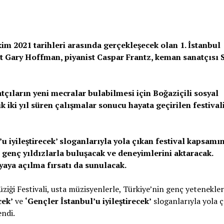
m 2021 tarihleri arasında gerçekleşecek olan 1. İstanbul
st Gary Hoffman, piyanist Caspar Frantz, keman sanatçısı 
çıların yeni mecralar bulabilmesi için Boğaziçili sosyal
k iki yıl süren çalışmalar sonucu hayata geçirilen festival
l’u iyileştirecek’ sloganlarıyla yola çıkan festival kapsamı
, genç yıldızlarla buluşacak ve deneyimlerini aktaracak.
aya açılma fırsatı da sunulacak.
ziği Festivali, usta müzisyenlerle, Türkiye’nin genç yetenekleri
cek’
ve
‘Gençler İstanbul’u iyileştirecek’
sloganlarıyla yola 
endi.