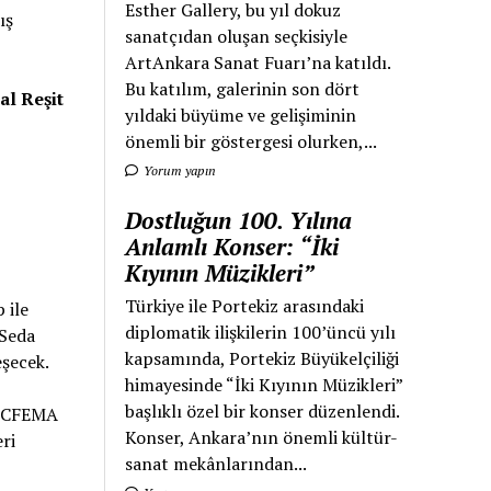
Esther Gallery, bu yıl dokuz
ış
sanatçıdan oluşan seçkisiyle
ArtAnkara Sanat Fuarı’na katıldı.
Bu katılım, galerinin son dört
l Reşit
yıldaki büyüme ve gelişiminin
önemli bir göstergesi olurken,...
Yorum yapın
Dostluğun 100. Yılına
Anlamlı Konser: “İki
Kıyının Müzikleri”
Türkiye ile Portekiz arasındaki
 ile
diplomatik ilişkilerin 100’üncü yılı
 Seda
kapsamında, Portekiz Büyükelçiliği
eşecek.
himayesinde “İki Kıyının Müzikleri”
başlıklı özel bir konser düzenlendi.
 ICFEMA
Konser, Ankara’nın önemli kültür-
ri
sanat mekânlarından...