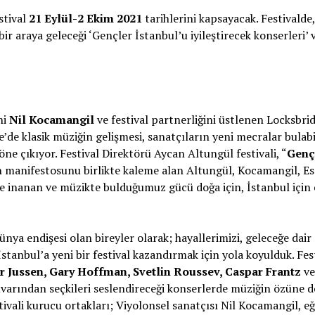
stival
21 Eylül-2 Ekim 2021
tarihlerini kapsayacak. Festivalde
bir araya geleceği ‘Gençler İstanbul’u iyileştirecek konserleri’ 
ni
Nil Kocamangil
ve festival partnerliğini üstlenen Locksbri
’de klasik müziğin gelişmesi, sanatçıların yeni mecralar bulab
 öne çıkıyor. Festival Direktörü Aycan Altungül festivali, “
Genç
lin manifestosunu birlikte kaleme alan Altungül, Kocamangil, E
ne inanan ve müzikte bulduğumuz gücü doğa için, İstanbul için
dünya endişesi olan bireyler olarak; hayallerimizi, geleceğe dair
İstanbul’a yeni bir festival kazandırmak için yola koyulduk. Fes
r Jussen, Gary Hoffman, Svetlin Roussev, Caspar Frantz
ve
varından seçkileri seslendireceği konserlerde müziğin özüne d
tivali kurucu ortakları; Viyolonsel sanatçısı Nil Kocamangil, 