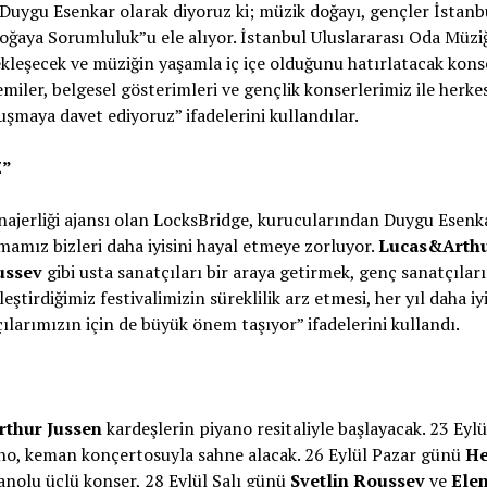
Duygu Esenkar olarak diyoruz ki; müzik doğayı, gençler İstanb
e Doğaya Sorumluluk”u ele alıyor. İstanbul Uluslararası Oda Müzi
rçekleşecek ve müziğin yaşamla iç içe olduğunu hatırlatacak kons
emiler, belgesel gösterimleri ve gençlik konserlerimiz ile herke
şmaya davet ediyoruz” ifadelerini kullandılar.
Z”
menajerliği ajansı olan LocksBridge, kurucularından Duygu Esenk
mamız bizleri daha iyisini hayal etmeye zorluyor.
Lucas&Arth
ussev
gibi usta sanatçıları bir araya getirmek, genç sanatçılar
ştirdiğimiz festivalimizin süreklilik arz etmesi, her yıl daha iy
çılarımızın için de büyük önem taşıyor” ifadelerini kullandı.
thur Jussen
kardeşlerin piyano resitaliyle başlayacak. 23 Eylü
no, keman konçertosuyla sahne alacak. 26 Eylül Pazar günü
He
anolu üçlü konser, 28 Eylül Salı günü
Svetlin Roussev
ve
Ele