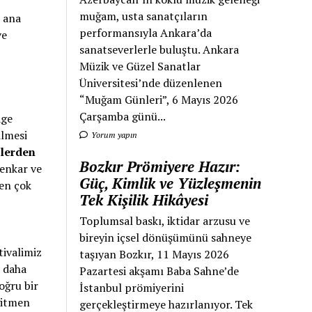
muğam, usta sanatçıların
, ana
performansıyla Ankara’da
ve
sanatseverlerle buluştu. Ankara
Müzik ve Güzel Sanatlar
Üniversitesi’nde düzenlenen
“Muğam Günleri”, 6 Mayıs 2026
Çarşamba günü...
dge
ilmesi
Yorum yapın
lerden
Bozkır Prömiyere Hazır:
senkar ve
Güç, Kimlik ve Yüzleşmenin
 en çok
Tek Kişilik Hikâyesi
Toplumsal baskı, iktidar arzusu ve
bireyin içsel dönüşümünü sahneye
tivalimiz
taşıyan Bozkır, 11 Mayıs 2026
 daha
Pazartesi akşamı Baba Sahne’de
oğru bir
İstanbul prömiyerini
eğitmen
gerçekleştirmeye hazırlanıyor. Tek