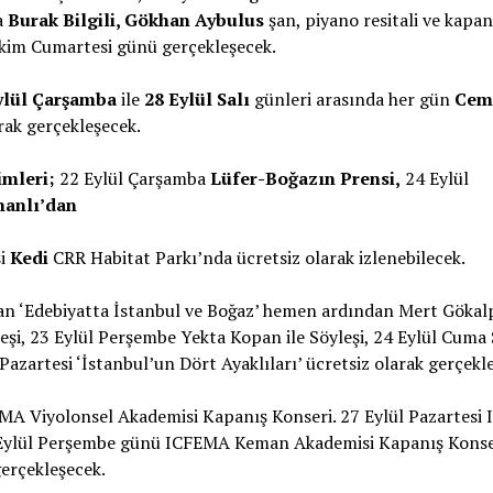
a
Burak Bilgili, Gökhan Aybulus
şan, piyano resitali ve kapan
Ekim Cumartesi günü gerçekleşecek.
ylül Çarşamba
ile
28 Eylül Salı
günleri arasında her gün
Cema
rak gerçekleşecek.
imleri;
22 Eylül Çarşamba
Lüfer-Boğazın Prensi,
24 Eylül
anlı’dan
i
Kedi
CRR Habitat Parkı’nda ücretsiz olarak izlenebilecek.
n ‘Edebiyatta İstanbul ve Boğaz’ hemen ardından Mert Gökalp
eşi, 23 Eylül Perşembe Yekta Kopan ile Söyleşi, 24 Eylül Cuma
Pazartesi ‘İstanbul’un Dört Ayaklıları’ ücretsiz olarak gerçekl
MA Viyolonsel Akademisi Kapanış Konseri. 27 Eylül Pazartesi
0 Eylül Perşembe günü ICFEMA Keman Akademisi Kapanış Konse
erçekleşecek.