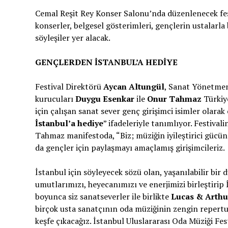
Cemal Reşit Rey Konser Salonu’nda düzenlenecek fe
konserler, belgesel gösterimleri, gençlerin ustalarla 
söyleşiler yer alacak.
GENÇLERDEN İSTANBUL’A HEDİYE
Festival Direktörü
Aycan Altungül
, Sanat Yönetme
kurucuları
Duygu Esenkar
ile
Onur Tahmaz
Türkiye
için çalışan sanat sever genç girişimci isimler olarak
İstanbul’a hediye
” ifadeleriyle tanımlıyor. Festiva
Tahmaz manifestoda, “Biz; müziğin iyileştirici gücü
da gençler için paylaşmayı amaçlamış girişimcileriz.
İstanbul için söyleyecek sözü olan, yaşanılabilir bir 
umutlarımızı, heyecanımızı ve enerjimizi birleştirip 
boyunca siz sanatseverler ile birlikte
Lucas & Arthu
birçok usta sanatçının oda müziğinin zengin repertu
keşfe çıkacağız. İstanbul Uluslararası Oda Müziği Fes