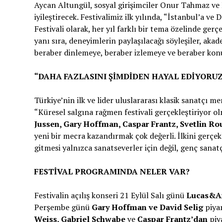
Aycan Altungül, sosyal girişimciler Onur Tahmaz ve 
iyileştirecek. Festivalimiz ilk yılında, “İstanbul’a v
Festivali olarak, her yıl farklı bir tema özelinde ge
yanı sıra, deneyimlerin paylaşılacağı söyleşiler, akad
beraber dinlemeye, beraber izlemeye ve beraber konu
“DAHA FAZLASINI ŞİMDİDEN HAYAL EDİYORU
Türkiye’nin ilk ve lider uluslararası klasik sanatçı 
“Küresel salgına rağmen festivali gerçekleştiriyor ol
Jussen, Gary Hoffman, Caspar Frantz, Svetlin Ro
yeni bir mecra kazandırmak çok değerli. İlkini gerçekle
gitmesi yalnızca sanatseverler için değil, genç sanat
FESTİVAL PROGRAMINDA NELER VAR?
Festivalin açılış konseri 21 Eylül Salı günü
Lucas&Ar
Perşembe günü
Gary Hoffman ve David Selig
piya
Weiss, Gabriel Schwabe
ve
Caspar Frantz’dan
piy