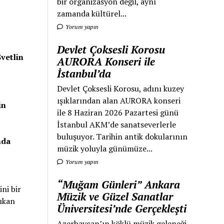
bir organizasyon değil, aynı
zamanda kültürel...
Yorum yapın
Devlet Çoksesli Korosu
Svetlin
AURORA Konseri ile
İstanbul’da
Devlet Çoksesli Korosu, adını kuzey
ışıklarından alan AURORA konseri
in
ile 8 Haziran 2026 Pazartesi günü
İstanbul AKM’de sanatseverlerle
buluşuyor. Tarihin antik dokularının
nda
müzik yoluyla günümüze...
Yorum yapın
“Muğam Günleri” Ankara
ni bir
Müzik ve Güzel Sanatlar
çıkan
Üniversitesi’nde Gerçekleşti
Azerbaycan’ın köklü müzik geleneği