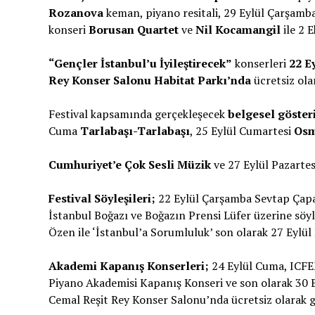
Rozanova
keman, piyano resitali, 29 Eylül Çarşamb
konseri
Borusan Quartet
ve
Nil Kocamangil
ile 2 
“Gençler İstanbul’u İyileştirecek”
konserleri
22 E
Rey Konser Salonu Habitat Parkı’nda
ücretsiz ola
Festival kapsamında gerçekleşecek
belgesel göster
Cuma
Tarlabaşı-Tarlabaşı
, 25 Eylül Cumartesi
Osm
Cumhuriyet’e Çok Sesli Müzik
ve 27 Eylül Pazartes
Festival Söyleşileri;
22 Eylül Çarşamba Sevtap Çapa
İstanbul Boğazı ve Boğazın Prensi Lüfer üzerine söyl
Özen ile ‘İstanbul’a Sorumluluk’ son olarak 27 Eylül 
Akademi Kapanış Konserleri;
24 Eylül Cuma, ICFE
Piyano Akademisi Kapanış Konseri ve son olarak 3
Cemal Reşit Rey Konser Salonu’nda ücretsiz olarak g