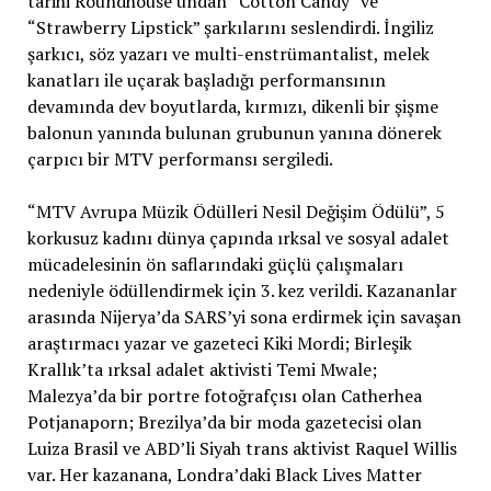
tarihi Roundhouse’undan “Cotton Candy” ve
“Strawberry Lipstick” şarkılarını seslendirdi. İngiliz
şarkıcı, söz yazarı ve multi-enstrümantalist, melek
kanatları ile uçarak başladığı performansının
devamında dev boyutlarda, kırmızı, dikenli bir şişme
balonun yanında bulunan grubunun yanına dönerek
çarpıcı bir MTV performansı sergiledi.
“MTV Avrupa Müzik Ödülleri Nesil Değişim Ödülü”, 5
korkusuz kadını dünya çapında ırksal ve sosyal adalet
mücadelesinin ön saflarındaki güçlü çalışmaları
nedeniyle ödüllendirmek için 3. kez verildi. Kazananlar
arasında Nijerya’da SARS’yi sona erdirmek için savaşan
araştırmacı yazar ve gazeteci Kiki Mordi; Birleşik
Krallık’ta ırksal adalet aktivisti Temi Mwale;
Malezya’da bir portre fotoğrafçısı olan Catherhea
Potjanaporn; Brezilya’da bir moda gazetecisi olan
Luiza Brasil ve ABD’li Siyah trans aktivist Raquel Willis
var. Her kazanana, Londra’daki Black Lives Matter