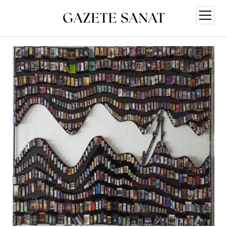
menüy
aç