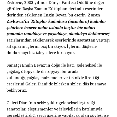
Zivkovic, 2003 yılında Dünya Fantezi Ödülüne değer
görülen Başka Zaman Kütüphaneleri adlı eserinden
derinden etkilenen Engin Beyaz, bu eserin
Zoran
Zivkovic’in
‘Kitaplar kadınlara (insanlara) kadınlar
şehirlere benzer onlar aslında boştur biz onları
zamanla tanıdıkça ve yaşadıkça, okudukça doldururuz’
satırlarından etkilenerek eserlerinde asetattan yaptığı
kitapların içlerini boş bırakıyor. İçlerini düşlerle
doldurmayı biz izleyicilere bırakıyor.
Sanatçı Engin Beyaz’ın doğu ile batı, geleneksel ile
çağdaş, ütopya ile distopyayı bir arada
kullandığı,çağdaş malzemeler ve teknikle ürettiği
eserlerini Galeri Diani’de izlerken sizleri düş kurmaya
bekliyoruz.
Galeri Diani’nin sekiz yıldır gelenekselleştirdiği
sanatçılar, eleştirmenler ve izleyicilerin katılımıyla
gerçekleştirdiği sergi üzerine yapılacak olan söyleşi ise