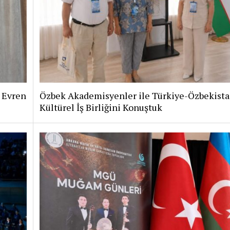
i Evren
Özbek Akademisyenler ile Türkiye-Özbekist
Kültürel İş Birliğini Konuştuk