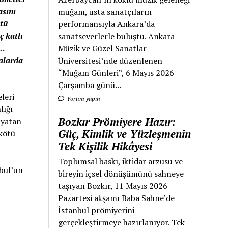
asını
muğam, usta sanatçıların
tü
performansıyla Ankara’da
ç katlı
sanatseverlerle buluştu. Ankara
i…
Müzik ve Güzel Sanatlar
valarda
Üniversitesi’nde düzenlenen
“Muğam Günleri”, 6 Mayıs 2026
Çarşamba günü...
leri
Yorum yapın
lığı
Bozkır Prömiyere Hazır:
 yatan
Güç, Kimlik ve Yüzleşmenin
 kötü
Tek Kişilik Hikâyesi
Toplumsal baskı, iktidar arzusu ve
nbul’un
bireyin içsel dönüşümünü sahneye
taşıyan Bozkır, 11 Mayıs 2026
Pazartesi akşamı Baba Sahne’de
İstanbul prömiyerini
gerçekleştirmeye hazırlanıyor. Tek