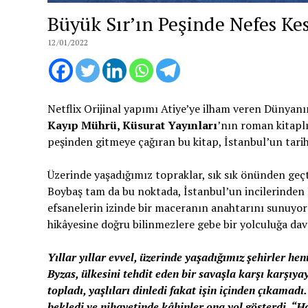
Büyük Sır’ın Peşinde Nefes K
12/01/2022
Netflix Orijinal yapımı Atiye’ye ilham veren Dünyanı
Kayıp Mührü, Küsurat Yayınları
’nın roman kitaplı
peşinden gitmeye çağıran bu kitap, İstanbul’un tarih
Üzerinde yaşadığımız topraklar, sık sık önünden geçtiğ
Boybaş tam da bu noktada, İstanbul’un incilerinden 
efsanelerin izinde bir maceranın anahtarını sunuyor 
hikâyesine doğru bilinmezlere gebe bir yolculuğa da
Yıllar yıllar evvel, üzerinde yaşadığımız şehirler h
Byzas, ülkesini tehdit eden bir savaşla karşı karşıy
topladı, yaşlıları dinledi fakat işin içinden çıkamadı
bekledi ve nihayetinde kâhinler ona yol gösterdi. “Ha