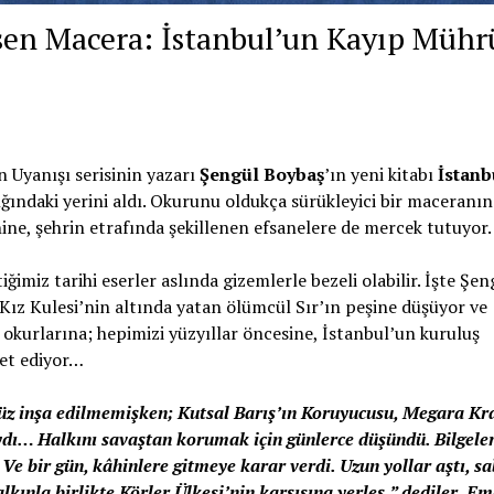
esen Macera: İstanbul’un Kayıp Mühr
n Uyanışı serisinin yazarı
Şengül Boybaş
’ın yeni kitabı
İstanb
ğındaki yerini aldı. Okurunu oldukça sürükleyici bir maceranın
ine, şehrin etrafında şekillenen efsanelere de mercek tutuyor.
imiz tarihi eserler aslında gizemlerle bezeli olabilir. İşte Şen
Kız Kulesi’nin altında yatan ölümcül Sır’ın peşine düşüyor ve
okurlarına; hepimizi yüzyıllar öncesine, İstanbul’un kuruluş
vet ediyor…
enüz inşa edilmemişken; Kutsal Barış’ın Koruyucusu, Megara Kra
aydı… Halkını savaştan korumak için günlerce düşündü. Bilgeler
. Ve bir gün, kâhinlere gitmeye karar verdi. Uzun yollar aştı, sa
lkınla birlikte Körler Ülkesi’nin karşısına yerleş,” dediler. E