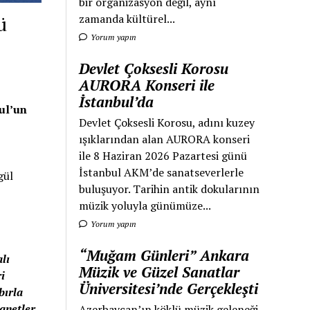
bir organizasyon değil, aynı
zamanda kültürel...
ü
Yorum yapın
Devlet Çoksesli Korosu
AURORA Konseri ile
İstanbul’da
ul’un
Devlet Çoksesli Korosu, adını kuzey
ışıklarından alan AURORA konseri
ile 8 Haziran 2026 Pazartesi günü
İstanbul AKM’de sanatseverlerle
gül
buluşuyor. Tarihin antik dokularının
müzik yoluyla günümüze...
Yorum yapın
“Muğam Günleri” Ankara
lı
Müzik ve Güzel Sanatlar
i
Üniversitesi’nde Gerçekleşti
bırla
manetler
Azerbaycan’ın köklü müzik geleneği