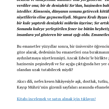
verdiler ona; bir de denizdeki Sır’dan, hazineden ba
istediler. Kimsenin, dünyanın sonunu getirecek köt
niyetlilerin eline geçmemeliydi. Megara Kralı Byzas h
bir kule yaptırdı denizdeki mührün üzerine; Sır artık
Sonunda kuleye yerleştirilen fener ise bütün heybeti
insanlara yol gösteren bir umut ışığı oldu. Emanetle
Bu emanetler yüzyıllar sonra, bir üniversite öğrenci
göze alarak, dedesinin bu emanetleri ona bırakmasını
aydınlatmaya niyetlenmişti. Ancak Edwin’le birlikte
hazinenin peşindeydi ve Sır açığa çıktığında her yer 
olandan uzak tutabilecek miydi?
Akıcı dili, nefes kesen hikâyesiyle aşk, dostluk, tutk
Kayıp Mührü’nün gizemli sayfaları arasında efsanel
Kitabı incelemek ve satın almak için tıklayın!