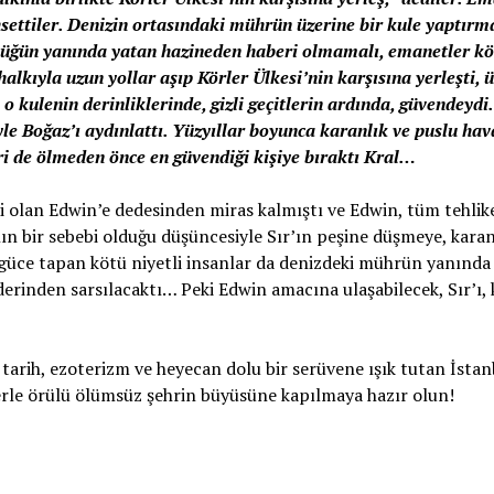
hsettiler. Denizin ortasındaki mührün üzerine bir kule yaptırm
ülüğün yanında yatan hazineden haberi olmamalı, emanetler kö
alkıyla uzun yollar aşıp Körler Ülkesi’nin karşısına yerleşti, ü
 o kulenin derinliklerinde, gizli geçitlerin ardında, güvendeyd
yle Boğaz’ı aydınlattı. Yüzyıllar boyunca karanlık ve puslu ha
ri de ölmeden önce en güvendiği kişiye bıraktı Kral…
si olan Edwin’e dedesinden miras kalmıştı ve Edwin, tüm tehlike
n bir sebebi olduğu düşüncesiyle Sır’ın peşine düşmeye, karan
 güce tapan kötü niyetli insanlar da denizdeki mührün yanında
derinden sarsılacaktı… Peki Edwin amacına ulaşabilecek, Sır’ı,
u, tarih, ezoterizm ve heyecan dolu bir serüvene ışık tutan İsta
erle örülü ölümsüz şehrin büyüsüne kapılmaya hazır olun!