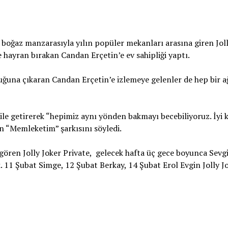
ve boğaz manzarasıyla yılın popüler mekanları arasına giren Jol
ne hayran bırakan Candan Erçetin’e ev sahipliği yaptı.
ğuna çıkaran Candan Erçetin’e izlemeye gelenler de hep bir a
ile getirerek “hepimiz aynı yönden bakmayı becebiliyoruz. İyi 
an “Memleketim” şarkısını söyledi.
 gören Jolly Joker Private, gelecek hafta üç gece boyunca Sevgi
 11 Şubat Simge, 12 Şubat Berkay, 14 Şubat Erol Evgin Jolly J