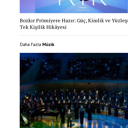
Bozkır Prömiyere Hazır: Güç, Kimlik ve Yüzle
Tek Kişilik Hikâyesi
Daha fazla
Müzik