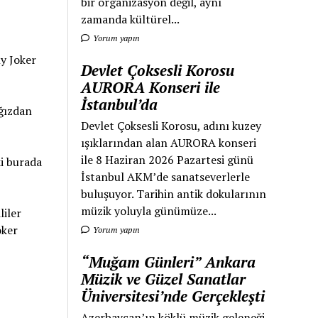
bir organizasyon değil, aynı
zamanda kültürel...
Yorum yapın
ly Joker
Devlet Çoksesli Korosu
AURORA Konseri ile
İstanbul’da
ğızdan
Devlet Çoksesli Korosu, adını kuzey
ışıklarından alan AURORA konseri
ile 8 Haziran 2026 Pazartesi günü
ki burada
İstanbul AKM’de sanatseverlerle
buluşuyor. Tarihin antik dokularının
müzik yoluyla günümüze...
liler
oker
Yorum yapın
“Muğam Günleri” Ankara
Müzik ve Güzel Sanatlar
Üniversitesi’nde Gerçekleşti
Azerbaycan’ın köklü müzik geleneği