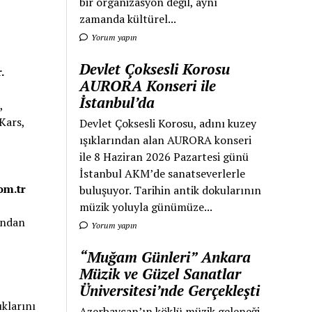
bir organizasyon değil, aynı
zamanda kültürel...
Yorum yapın
Devlet Çoksesli Korosu
.
AURORA Konseri ile
İstanbul’da
,
Kars,
Devlet Çoksesli Korosu, adını kuzey
ışıklarından alan AURORA konseri
ile 8 Haziran 2026 Pazartesi günü
İstanbul AKM’de sanatseverlerle
om.tr
buluşuyor. Tarihin antik dokularının
müzik yoluyla günümüze...
ından
Yorum yapın
“Muğam Günleri” Ankara
Müzik ve Güzel Sanatlar
Üniversitesi’nde Gerçekleşti
uklarını
Azerbaycan’ın köklü müzik geleneği