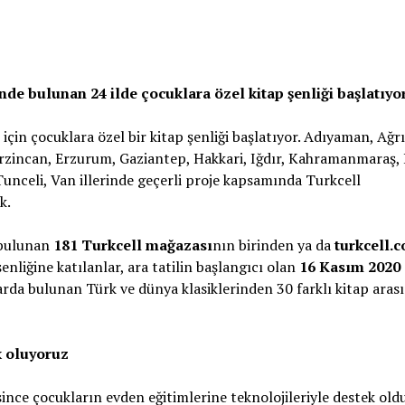
e bulunan 24 ilde çocuklara özel kitap şenliği başlatıyor
i için çocuklara özel bir kitap şenliği başlatıyor. Adıyaman, Ağrı
 Erzincan, Erzurum, Gaziantep, Hakkari, Iğdır, Kahramanmaraş, 
 Tunceli, Van illerinde geçerli proje kapsamında Turkcell
k.
bulunan
181 Turkcell mağazası
nın birinden ya da
turkcell.c
enliğine katılanlar, ara tatilin başlangıcı olan
16 Kasım 2020
arda bulunan Türk ve dünya klasiklerinden 30 farklı kitap aras
k oluyoruz
ince çocukların evden eğitimlerine teknolojileriyle destek old