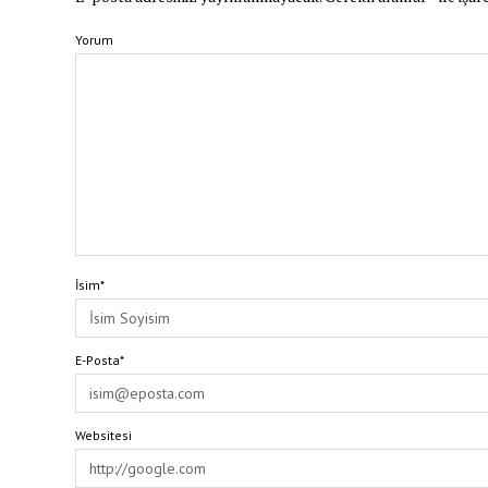
Yorum
İsim*
E-Posta*
Websitesi