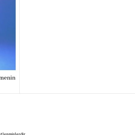
şmenin
etlenmişlerdir