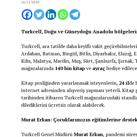
16/11/2020
Turkcell, Doğu ve Güneydoğu Anadolu bölgelerind
Turkcell, ara tatilde daha keyifli vakit geçirebilmeler
Ardahan, Batman, Bingöl, Bitlis, Diyarbakır, Elazığ,
Kilis, Malatya, Mardin, Muş, Siirt, Şanlıurfa, Şırnak,
mağazalarında
140 bin kitap
ve
ayraç
hediye edilece
Kitap şenliğinden yararlanmak isteyenlerin,
24 il
de 
internet adresinden alışveriş yapması yeterli. Kitap ş
tarihinden itibaren Turkcell mağazalarındaki standl
dilediklerini ücretsiz olarak alabilecek.
Murat Erkan: Çocuklarımızın eğitimlerine deste
Turkcell Genel Müdürü
Murat Erkan
, pandemi süres