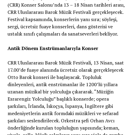
(CRR) Konser Salonu’nda 13 – 18 Nisan tarihleri arası,
CRR Uluslararası Barok Müzik Festivali gerçekleşecek.
Festival kapsamında, konserlerin yanı sıra; söyleşi,
sergi, ücretsiz fuaye konserleri, dans gösterisi ve
ustalık sınıfı çalışmaları da sanatseverleri bekliyor.
Antik Dönem Enstrümanlarıyla Konser
CRR Uluslararası Barok Müzik Festivali, 13 Nisan, saat
17.00’de fuaye alanında ücretsiz olarak gerçekleşecek
Otto Barok konseri ile başlayacak. Topluluk
dinleyenleri, antik enstrümanlar ile 1200’lü yıllara
uzanan müzikal bir yolculuğa çıkararak. “Müziğin
Esrarengiz Yolculuğu” başlıklı konserde; opera
şarkıları, İrlanda, İskoçya, İspanya, İngiltere gibi
medeniyetlerin antik formdaki müzikleri ve sefarad
şarkıları seslendirilecek. Orkestra şefi Orhan Avcı
önderliğinde kurulan topluluğun yapısında; keman,
viyola, çello, klâsik çalgıların yanı sıra viola da gamba,