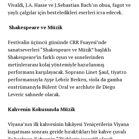
Vivaldi, J.A. Hasse ve J.Sebastian Bach’ın obua, fagot ve
yaylı çalgılar için besteledikleri eserleri icra edecek.
Shakespeare ve Müzik
Festivalin üçüncü gününde CRR Fuayesi’nde
sanatseverleri “Shakespeare ve Müzik” başlıklı
Shakespeare’in farklı oyun ve sonelerinden
metinlerarası kolaj yöntemiyle hazırlanmış
performans karşılayacak. Soprano Linet Şaul, tiyatro
performansıyla Ayşe Lebriz Berken, viola da gamba
enstrümanıyla Bülent Oral ve archlute ile Diego
Leveric sahnede olacak.
Kahvenin Kokusunda Müzik
Viyana’nın ilk kahvesinin hikâyesi Yeniçerilerin Viyana
kuşatması sonrası geride bıraktıkları bir kahve çuvalı
ile başlıyor. Kahvenin “Türklerin içeceği” olarak