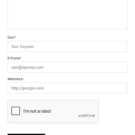
İsim*
E-Posta*
Websitesi