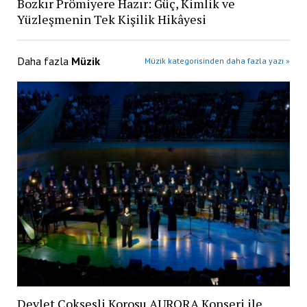
Bozkır Prömiyere Hazır: Güç, Kimlik ve
Yüzleşmenin Tek Kişilik Hikâyesi
Daha fazla
Müzik
Müzik kategorisinden daha fazla yazı »
Devlet Çoksesli Korosu AURORA Konseri ile