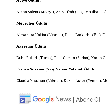
Abiye Ödülü:
Amna Salem (Kuveyt), Artsi Ifrah (Fas), Moulham Ob
Mücevher Ödülü:
Alexandra Hakim (Lübnan), Dalila Barkache (Fas), F
Aksesuar Ödülü:
Duha Bukadi (Tunus), Eilaf Osman (Sudan), Karen Gab
Franca Sozzani Çıkış Yapan Yetenek Ödülü:
Claudia Khachan (Lübnan), Kazna Asker (Yemen), Mo