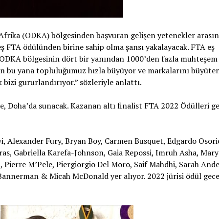
frika (ODKA) bölgesinden başvuran gelişen yetenekler arası
 beş FTA ödülünden birine sahip olma şansı yakalayacak. FTA eş
ıl ODKA bölgesinin dört bir yanından 1000’den fazla muhteşem
n bu yana topluluğumuz hızla büyüyor ve markalarını büyüten
izi gururlandırıyor.” sözleriyle anlattı.
de, Doha’da sunacak. Kazanan altı finalist FTA 2022 Ödülleri ge
i, Alexander Fury, Bryan Boy, Carmen Busquet, Edgardo Osori
ras, Gabriella Karefa-Johnson, Gaia Repossi, Imruh Asha, Mary
n, Pierre M’Pele, Piergiorgio Del Moro, Saif Mahdhi, Sarah And
Bannerman & Micah McDonald yer alıyor. 2022 jürisi ödül gece