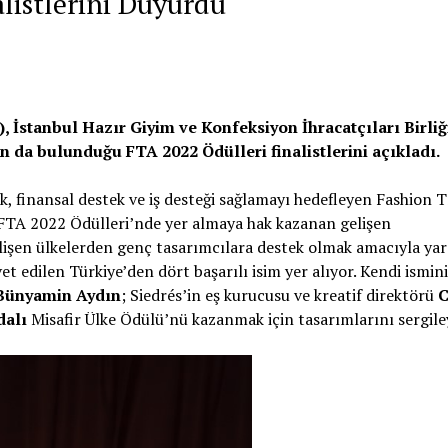
listlerini Duyurdu
 İstanbul Hazır Giyim ve Konfeksiyon İhracatçıları Birliği
rın da bulunduğu FTA 2022 Ödülleri finalistlerini açıkladı.
k, finansal destek ve iş desteği sağlamayı hedefleyen Fashion 
FTA 2022 Ödülleri’nde yer almaya hak kazanan gelişen
lişen ülkelerden genç tasarımcılara destek olmak amacıyla yar
et edilen Türkiye’den dört başarılı isim yer alıyor. Kendi ismin
Bünyamin Aydın
; Siedrés’in eş kurucusu ve kreatif direktörü
C
dalı
Misafir Ülke Ödülü’nü kazanmak için tasarımlarını sergil