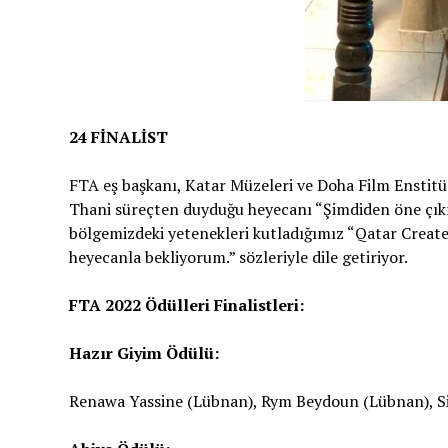
24 FİNALİST
FTA eş başkanı, Katar Müzeleri ve Doha Film Enstitü
Thani süreçten duyduğu heyecanı “Şimdiden öne çıkma
bölgemizdeki yetenekleri kutladığımız “Qatar Creat
heyecanla bekliyorum.” sözleriyle dile getiriyor.
FTA 2022 Ödülleri Finalistleri:
Hazır Giyim Ödülü:
Renawa Yassine (Lübnan), Rym Beydoun (Lübnan), Sih