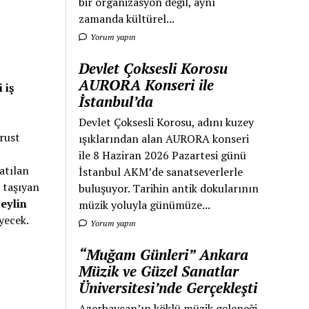
bir organizasyon değil, aynı
zamanda kültürel...
Yorum yapın
Devlet Çoksesli Korosu
AURORA Konseri ile
 iş
İstanbul’da
Devlet Çoksesli Korosu, adını kuzey
Trust
ışıklarından alan AURORA konseri
ile 8 Haziran 2026 Pazartesi günü
atılan
İstanbul AKM’de sanatseverlerle
i taşıyan
buluşuyor. Tarihin antik dokularının
eylin
müzik yoluyla günümüze...
eyecek.
Yorum yapın
“Muğam Günleri” Ankara
Müzik ve Güzel Sanatlar
Üniversitesi’nde Gerçekleşti
Azerbaycan’ın köklü müzik geleneği