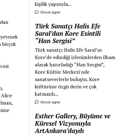
kişilik yapısıyla...
Yorum yapın
ndan
Türk Sanatçı Halis Efe
Saral’dan Kore Esintili
 yetenek
“Han Sergisi”
 birçok
Türk sanatçı Halis Efe Saral’ın
Kore’de edindiği izlenimlerden ilham
alarak hazırladığı “Han Sergisi”,
cesi
Kore Kültür Merkezi'nde
sanatseverlerle buluştu. Kore
kültürüne özgü derin ve çok
o,
katmanlı...
 Alice
elman,
Yorum yapın
sine
Esther Gallery, Büyüme ve
Küresel Vizyonuyla
ArtAnkara’daydı