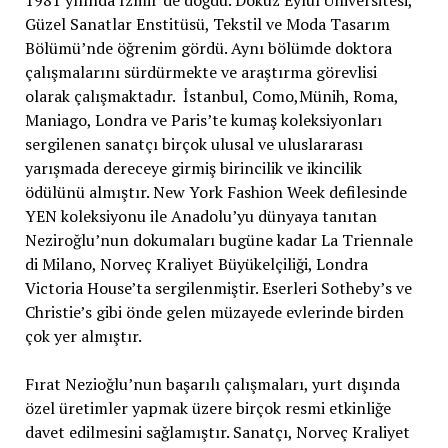
1981 yılında İzmir’de doğdu. Dokuz Eylül Üniversitesi,
Güzel Sanatlar Enstitüsü, Tekstil ve Moda Tasarım
Bölümü’nde öğrenim gördü. Aynı bölümde doktora
çalışmalarını sürdürmekte ve araştırma görevlisi
olarak çalışmaktadır. İstanbul, Como,Münih, Roma,
Maniago, Londra ve Paris’te kumaş koleksiyonları
sergilenen sanatçı birçok ulusal ve uluslararası
yarışmada dereceye girmiş birincilik ve ikincilik
ödülünü almıştır. New York Fashion Week defilesinde
YEN koleksiyonu ile Anadolu’yu dünyaya tanıtan
Neziroğlu’nun dokumaları bugüne kadar La Triennale
di Milano, Norveç Kraliyet Büyükelçiliği, Londra
Victoria House’ta sergilenmiştir. Eserleri Sotheby’s ve
Christie’s gibi önde gelen müzayede evlerinde birden
çok yer almıştır.
Fırat Nezioğlu’nun başarılı çalışmaları, yurt dışında
özel üretimler yapmak üzere birçok resmi etkinliğe
davet edilmesini sağlamıştır. Sanatçı, Norveç Kraliyet