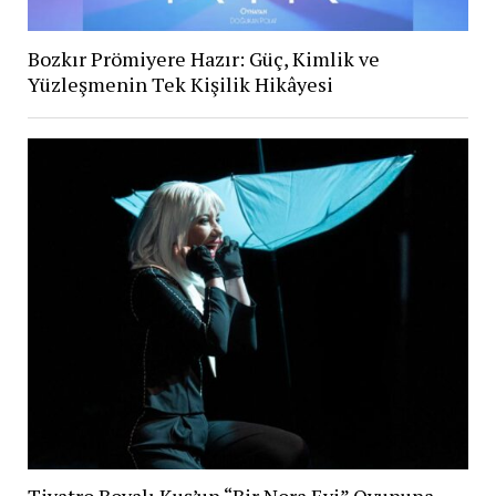
Bozkır Prömiyere Hazır: Güç, Kimlik ve
Yüzleşmenin Tek Kişilik Hikâyesi