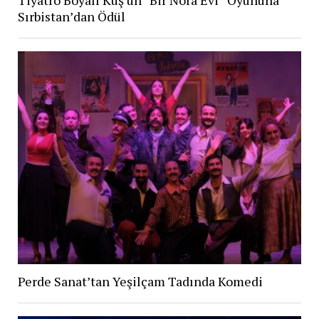
Tiyatro Boyalı Kuş’un “Bir Nora Evi” Oyununa
Sırbistan’dan Ödül
Perde Sanat’tan Yeşilçam Tadında Komedi