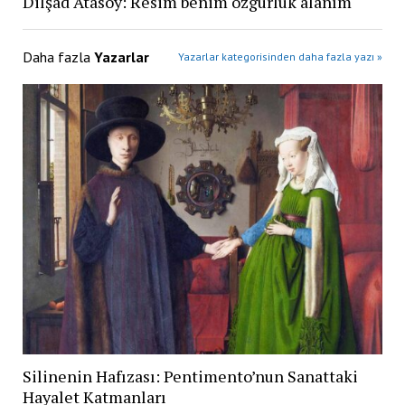
Dilşad Atasoy: Resim benim özgürlük alanım
Daha fazla
Yazarlar
Yazarlar kategorisinden daha fazla yazı »
Silinenin Hafızası: Pentimento’nun Sanattaki
Hayalet Katmanları