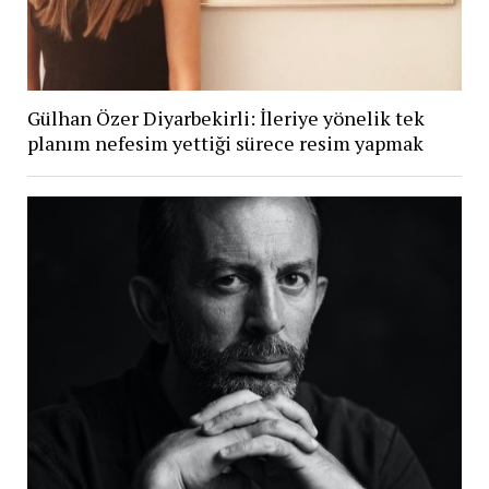
Gülhan Özer Diyarbekirli: İleriye yönelik tek
planım nefesim yettiği sürece resim yapmak