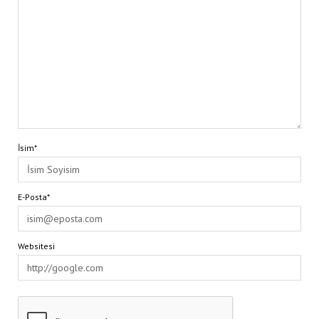
İsim*
E-Posta*
Websitesi