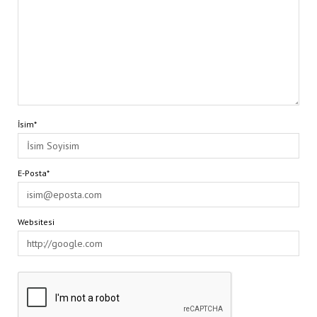
İsim*
E-Posta*
Websitesi