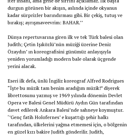
iter insanı, ama gene de sırrını açıklamaz. İlk başta
durgun görünen bir akışın, aslında içinde okyanus
kadar sürprizler barındırması gibi. Bir çekiş, tutuş ve
bırakış; ayrışmaveevrim: BAHAR.’’
Dünya repertuvarına giren ilk ve tek Türk balesi olan
Judith; Çetin Işıközlü’nün müziği üzerine Deniz
Özaydın’ ın koreografisini günümüz anlayışıyla
yeniden yorumladığı modern bale olarak üçgende
yerini alacak.
Eseri ilk defa, ünlü İngiliz koreograf Alfred Rodrigues
“İşte bu müzik tam benim aradığım müzik!” diyerek
librettosunu yazmış ve 1969 yılında dönemin Devlet
Opera ve Balesi Genel Müdürü Aydın Gün tarafından
davet edilerek Ankara Balesi’nde sahneye koymuştur.
‘’Genç fatih Holofernes’ e kuşattığı şehir halkı
tarafından, ülkelerini yağma etmemesi için, o bölgenin
en güzel kızı bakire Judith gönderilir. Judith,