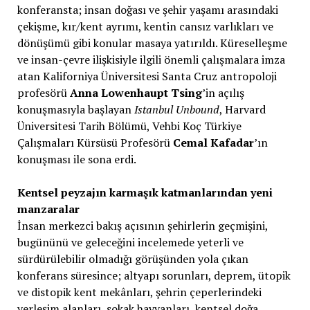
konferansta; insan doğası ve şehir yaşamı arasındaki
çekişme, kır/kent ayrımı, kentin cansız varlıkları ve
dönüşümü gibi konular masaya yatırıldı. Küreselleşme
ve insan-çevre ilişkisiyle ilgili önemli çalışmalara imza
atan Kaliforniya Üniversitesi Santa Cruz antropoloji
profesörü
Anna Lowenhaupt Tsing
’in açılış
konuşmasıyla başlayan
Istanbul Unbound
, Harvard
Üniversitesi Tarih Bölümü, Vehbi Koç Türkiye
Çalışmaları Kürsüsü Profesörü
Cemal Kafadar
’ın
konuşması ile sona erdi.
Kentsel peyzajın karmaşık katmanlarından yeni
manzaralar
İnsan merkezci bakış açısının şehirlerin geçmişini,
bugününü ve geleceğini incelemede yeterli ve
sürdürülebilir olmadığı görüşünden yola çıkan
konferans süresince; altyapı sorunları, deprem, ütopik
ve distopik kent mekânları, şehrin çeperlerindeki
yerleşim alanları, sokak hayvanları, kentsel doğa,