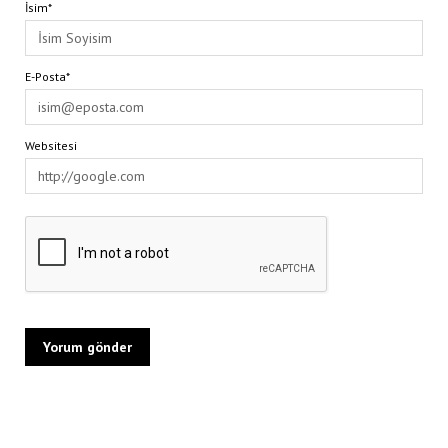
İsim*
E-Posta*
Websitesi