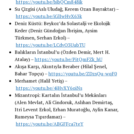
https://youtu.be/bibQCm848ik
Su Çizgisi (Aslı Uludağ, Kerem Ozan Bayraktar) –
https://youtu.be/iGlIwHvX63k
Deniz Küstü: Beykoz’da Solastalji ve Ekolojik
Keder (Deniz Gündoğan İbrişim, Aysim
Türkmen, Serhan Erkol) –
https://youtu.be/LCdvO3UubTU
Balıkların İstanbul’u (Özden Demir, Mert H.
Atalay) –
https://youtu.be/PitQmFZk_hU
Akışa Karşı, Akıntıyla Beraber (Hilal Şenel,
Bahar Topçu) –
https://youtu.be/ZDzsQu-wqF0
Merhamet (Halil Yetiş) –
https://youtu.be/4jHvXY6oiNs
Mizantropi: Kartalın İstanbul’u Mekânları
(Alen Mevlat, Ali Cindoruk, Aslıhan Demirtaş,
Itri Levent Erkol, Erhan Muratoğlu, Aylin Kanar,
Rumeysa Tıpırdamaz) –
https://youtu.be/ABGFFca7teY