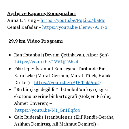
Açılış ve Kapanış Konuşmaları
Anna L. Tsing –
https://youtu.be/PqLiEo3baMc
Cemal Kafadar –
https://youtu.be/Llemw-95T-o
29,9 km Video Programı
Rantİstanbul (Devrim Çetinkayalı, Alper Şen) –
https://youtu.be/1VVLjjU6hs4
Fikirtepe: İstanbul Kentleşme Tarihinde Bir
Kara Leke (Murat Germen, Murat Tülek, Haluk
Diriker) –
https://youtu.be/rAJHTnk9noQ
“Bu bir çizgi değildir”: İstanbul’un kıyı çizgisi
ekotonu üzerine bir kartografi (Gökçen Erkılıç,
Ahmet Ünveren) –
https://youtu.be/N1_GnHlqfc4
Calx Ruderalis Istanbulensis (Elif Kendir-Beraha,
Aslıhan Demirtaş, Ali Mahmut Demirel) –