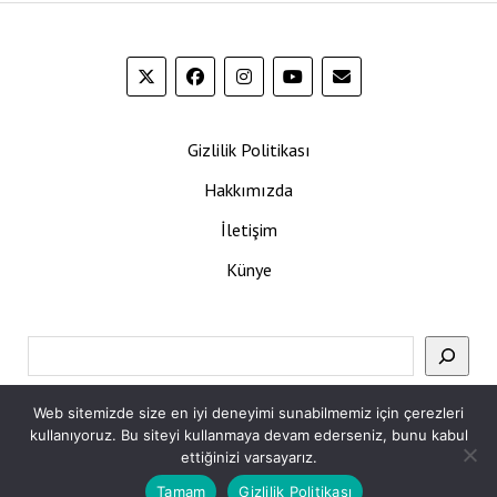
Gizlilik Politikası
Hakkımızda
İletişim
Künye
Ara
Web sitemizde size en iyi deneyimi sunabilmemiz için çerezleri
kullanıyoruz. Bu siteyi kullanmaya devam ederseniz, bunu kabul
ettiğinizi varsayarız.
Tamam
Gizlilik Politikası
Mission News Theme
by Compete Themes.