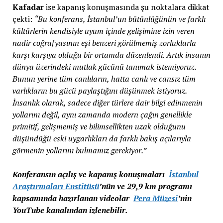
Kafadar
ise kapanış konuşmasında şu noktalara dikkat
çekti:
“Bu konferans, İstanbul’un bütünlüğünün ve farklı
kültürlerin kendisiyle uyum içinde gelişimine izin veren
nadir coğrafyasının eşi benzeri görülmemiş zorluklarla
karşı karşıya olduğu bir ortamda düzenlendi. Artık insanın
dünya üzerindeki mutlak gücünü tanımak istemiyoruz.
Bunun yerine tüm canlıların, hatta canlı ve cansız tüm
varlıkların bu gücü paylaştığını düşünmek istiyoruz.
İnsanlık olarak, sadece diğer türlere dair bilgi edinmenin
yollarını değil, aynı zamanda modern çağın genellikle
primitif, gelişmemiş ve bilimsellikten uzak olduğunu
düşündüğü eski uygarlıkları da farklı bakış açılarıyla
görmenin yollarını bulmamız gerekiyor.”
Konferansın açılış ve kapanış konuşmaları
İstanbul
Araştırmaları Enstitüsü
’nün ve 29,9 km programı
kapsamında hazırlanan videolar
Pera Müzesi
’nin
YouTube kanalından izlenebilir.