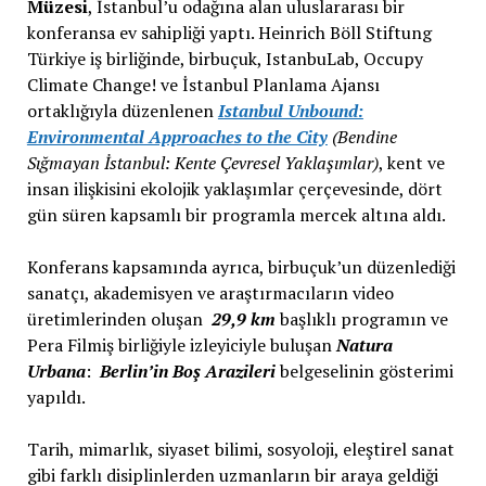
Müzesi
, İstanbul’u odağına alan uluslararası bir
konferansa ev sahipliği yaptı. Heinrich Böll Stiftung
Türkiye iş birliğinde, birbuçuk, IstanbuLab, Occupy
Climate Change! ve İstanbul Planlama Ajansı
ortaklığıyla düzenlenen
Istanbul Unbound:
Environmental Approaches to the City
(Bendine
Sığmayan İstanbul: Kente Çevresel Yaklaşımlar)
, kent ve
insan ilişkisini ekolojik yaklaşımlar çerçevesinde, dört
gün süren kapsamlı bir programla mercek altına aldı.
Konferans kapsamında ayrıca, birbuçuk’un düzenlediği
sanatçı, akademisyen ve araştırmacıların video
üretimlerinden oluşan
29,9 km
başlıklı programın ve
Pera Filmiş birliğiyle izleyiciyle buluşan
Natura
Urbana
:
Berlin’in
Boş Arazileri
belgeselinin gösterimi
yapıldı.
Tarih, mimarlık, siyaset bilimi, sosyoloji, eleştirel sanat
gibi farklı disiplinlerden uzmanların bir araya geldiği