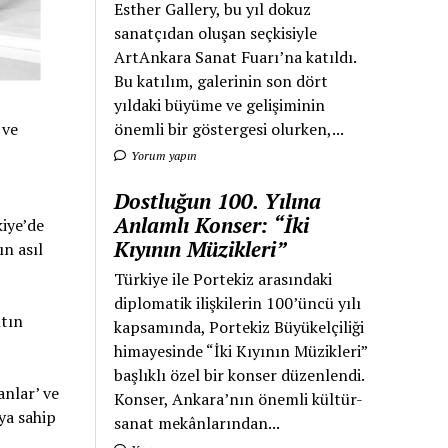
Esther Gallery, bu yıl dokuz
sanatçıdan oluşan seçkisiyle
ArtAnkara Sanat Fuarı’na katıldı.
Bu katılım, galerinin son dört
yıldaki büyüme ve gelişiminin
 ve
önemli bir göstergesi olurken,...
Yorum yapın
Dostluğun 100. Yılına
Anlamlı Konser: “İki
iye’de
Kıyının Müzikleri”
n asıl
Türkiye ile Portekiz arasındaki
diplomatik ilişkilerin 100’üncü yılı
ltın
kapsamında, Portekiz Büyükelçiliği
himayesinde “İki Kıyının Müzikleri”
başlıklı özel bir konser düzenlendi.
anlar’ ve
Konser, Ankara’nın önemli kültür-
ya sahip
sanat mekânlarından...