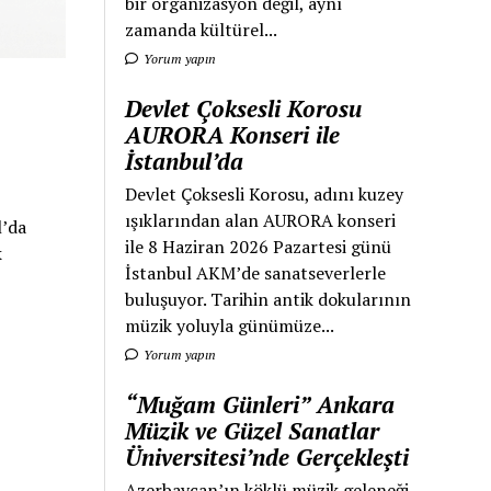
bir organizasyon değil, aynı
zamanda kültürel...
Yorum yapın
Devlet Çoksesli Korosu
AURORA Konseri ile
İstanbul’da
Devlet Çoksesli Korosu, adını kuzey
ışıklarından alan AURORA konseri
l’da
ile 8 Haziran 2026 Pazartesi günü
k
İstanbul AKM’de sanatseverlerle
buluşuyor. Tarihin antik dokularının
müzik yoluyla günümüze...
Yorum yapın
“Muğam Günleri” Ankara
Müzik ve Güzel Sanatlar
Üniversitesi’nde Gerçekleşti
Azerbaycan’ın köklü müzik geleneği