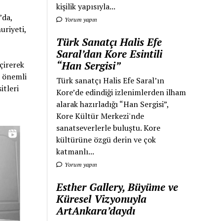
kişilik yapısıyla...
’da,
Yorum yapın
uriyeti,
Türk Sanatçı Halis Efe
Saral’dan Kore Esintili
“Han Sergisi”
eçirerek
a önemli
Türk sanatçı Halis Efe Saral’ın
itleri
Kore’de edindiği izlenimlerden ilham
alarak hazırladığı “Han Sergisi”,
Kore Kültür Merkezi'nde
sanatseverlerle buluştu. Kore
kültürüne özgü derin ve çok
katmanlı...
Yorum yapın
Esther Gallery, Büyüme ve
Küresel Vizyonuyla
ArtAnkara’daydı