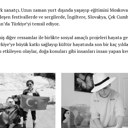
rk sanatçı. Uzun zaman yurt dışında yaşayıp eğitimini Moskova
eşen festivallerde ve sergilerde, İngiltere, Slovakya, Çek Cumh
an’da Türkiye’yi temsil ediyor.
iş diğer ressamlar ile birlikte sosyal amaçlı projeleri hayata g
rkiye’ye büyük katkı sağlayıp kültür hayatında son bir kaç yıld
 etkileyen olaylar, doğa konuları gibi insanları insan yapan kes