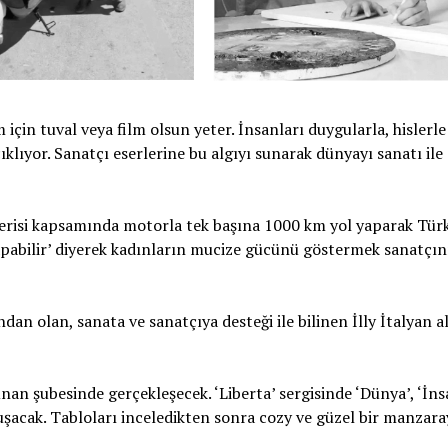
çin tuval veya film olsun yeter. İnsanları duygularla, hislerle
ıklıyor. Sanatçı eserlerine bu algıyı sunarak dünyayı sanatı ile
serisi kapsamında motorla tek başına 1000 km yol yaparak Türk
yapabilir’ diyerek kadınların mucize gücünü göstermek sanatçını
ndan olan, sanata ve sanatçıya desteği ile bilinen İlly İtalyan a
unan şubesinde gerçekleşecek. ‘Liberta’ sergisinde ‘Dünya’, ‘İns
uluşacak. Tabloları inceledikten sonra cozy ve güzel bir manzara