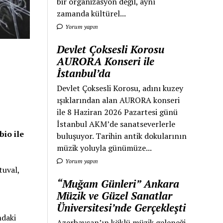
bir organizasyon değil, aynı
zamanda kültürel...
Yorum yapın
Devlet Çoksesli Korosu
AURORA Konseri ile
İstanbul’da
Devlet Çoksesli Korosu, adını kuzey
ışıklarından alan AURORA konseri
ile 8 Haziran 2026 Pazartesi günü
İstanbul AKM’de sanatseverlerle
bio ile
buluşuyor. Tarihin antik dokularının
müzik yoluyla günümüze...
Yorum yapın
tuval,
“Muğam Günleri” Ankara
Müzik ve Güzel Sanatlar
Üniversitesi’nde Gerçekleşti
ndaki
Azerbaycan’ın köklü müzik geleneği