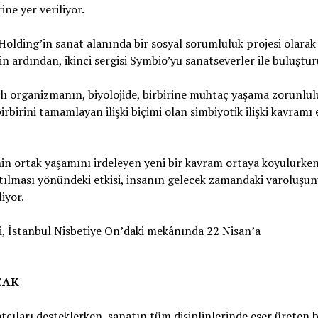
ne yer veriliyor.
olding’in sanat alanında bir sosyal sorumluluk projesi olarak
n ardından, ikinci sergisi Symbio’yu sanatseverler ile buluştur
anlı organizmanın, biyolojide, birbirine muhtaç yaşama zorunlul
irbirini tamamlayan ilişki biçimi olan simbiyotik ilişki kavramı 
nin ortak yaşamını irdeleyen yeni bir kavram ortaya koyulurken,
aratılması yönündeki etkisi, insanın gelecek zamandaki varoluşu
iyor.
si, İstanbul Nisbetiye On’daki mekânında 22 Nisan’a
CAK
atçıları desteklerken, sanatın tüm disiplinlerinde eser üreten 