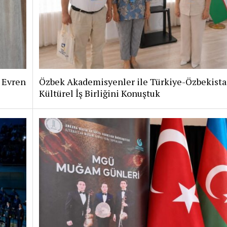
i Evren
Özbek Akademisyenler ile Türkiye-Özbekist
Kültürel İş Birliğini Konuştuk