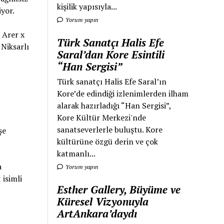
kişilik yapısıyla...
yor.
Yorum yapın
 Arer x
Türk Sanatçı Halis Efe
Niksarlı
Saral’dan Kore Esintili
“Han Sergisi”
Türk sanatçı Halis Efe Saral’ın
Kore’de edindiği izlenimlerden ilham
alarak hazırladığı “Han Sergisi”,
Kore Kültür Merkezi'nde
sanatseverlerle buluştu. Kore
şe
kültürüne özgü derin ve çok
katmanlı...
a
Yorum yapın
 isimli
Esther Gallery, Büyüme ve
Küresel Vizyonuyla
ArtAnkara’daydı