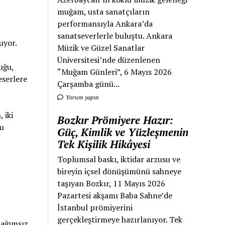
muğam, usta sanatçıların
performansıyla Ankara’da
sanatseverlerle buluştu. Ankara
uyor.
Müzik ve Güzel Sanatlar
Üniversitesi’nde düzenlenen
uğu,
“Muğam Günleri”, 6 Mayıs 2026
eserlere
Çarşamba günü...
Yorum yapın
 iki
Bozkır Prömiyere Hazır:
nu
Güç, Kimlik ve Yüzleşmenin
Tek Kişilik Hikâyesi
Toplumsal baskı, iktidar arzusu ve
bireyin içsel dönüşümünü sahneye
taşıyan Bozkır, 11 Mayıs 2026
Pazartesi akşamı Baba Sahne’de
İstanbul prömiyerini
gerçekleştirmeye hazırlanıyor. Tek
bağımsız