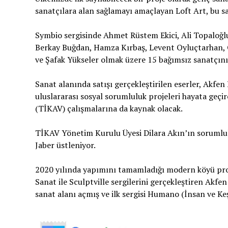
sanatçılara alan sağlamayı amaçlayan Loft Art, bu s
Symbio sergisinde Ahmet Rüstem Ekici, Ali Topaloğlu
Berkay Buğdan, Hamza Kırbaş, Levent Oyluçtarhan, O
ve Şafak Yükseler olmak üzere 15 bağımsız sanatçının
Sanat alanında satışı gerçekleştirilen eserler, Akfen
uluslararası sosyal sorumluluk projeleri hayata geçi
(TİKAV) çalışmalarına da kaynak olacak.
TİKAV Yönetim Kurulu Üyesi Dilara Akın’ın sorumlul
Jaber üstleniyor.
2020 yılında yapımını tamamladığı modern köyü pro
Sanat ile Sculptville sergilerini gerçekleştiren Akfe
sanat alanı açmış ve ilk sergisi Humano (İnsan ve Ke