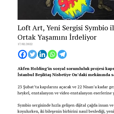
Loft Art, Yeni Sergisi Symbio 
Ortak Yaşamını İrdeliyor
17/02/2022
Akfen Holding’in sosyal sorumluluk projesi kapsam
İstanbul Beşiktaş Nisbetiye On’daki mekânında sa
23 Şubat’ta kapılarını açacak ve 22 Nisan’a kadar ge
heykel, enstalasyon ve video enstalasyon eserlerine y
Symbio sergisinde hızla gelişen dijital çağda insan 
koyulurken, iki bileşenin birbirini nasıl beslediği, y