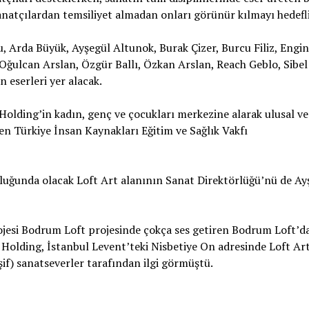
anatçılardan temsiliyet almadan onları görünür kılmayı hedefli
, Arda Büyük, Ayşegül Altunok, Burak Çizer, Burcu Filiz, Engin
ğulcan Arslan, Özgür Ballı, Özkan Arslan, Reach Geblo, Sibel 
 eserleri yer alacak.
 Holding’in kadın, genç ve çocukları merkezine alarak ulusal ve
ren Türkiye İnsan Kaynakları Eğitim ve Sağlık Vakfı
uğunda olacak Loft Art alanının Sanat Direktörlüğü’nü de Ay
jesi Bodrum Loft projesinde çokça ses getiren Bodrum Loft’d
n Holding, İstanbul Levent’teki Nisbetiye On adresinde Loft Art
şif) sanatseverler tarafından ilgi görmüştü.