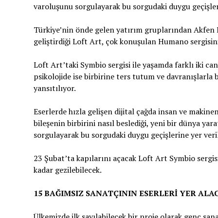
varoluşunu sorgulayarak bu sorgudaki duygu geçişleri
Türkiye’nin önde gelen yatırım gruplarından Akfen H
geliştirdiği Loft Art, çok konuşulan Humano sergisini
Loft Art’taki Symbio sergisi ile yaşamda farklı iki c
psikolojide ise birbirine ters tutum ve davranışlarla b
yansıtılıyor.
Eserlerde hızla gelişen dijital çağda insan ve makine
bileşenin birbirini nasıl beslediği, yeni bir dünya y
sorgulayarak bu sorgudaki duygu geçişlerine yer veril
23 Şubat’ta kapılarını açacak Loft Art Symbio sergi
kadar gezilebilecek.
15 BAĞIMSIZ SANATÇININ
ESERLERİ YER ALA
Ülkemizde ilk sayılabilecek bir proje olarak genç san