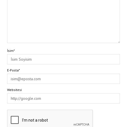
İsim*
E-Posta*
Websitesi