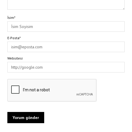
İsim*
E-Posta*
Websitesi