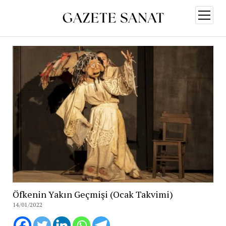
menüy
aç
Öfkenin Yakın Geçmişi (Ocak Takvimi)
14/01/2022