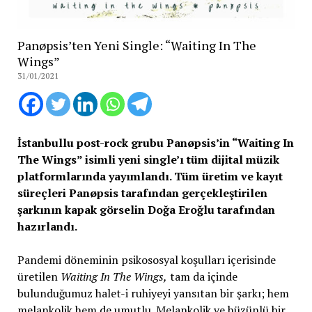
Panøpsis’ten Yeni Single: “Waiting In The
Wings”
31/01/2021
İstanbullu post-rock grubu Panøpsis’in “Waiting In
The Wings” isimli yeni single’ı tüm dijital müzik
platformlarında yayımlandı. Tüm üretim ve kayıt
süreçleri Panøpsis tarafından gerçekleştirilen
şarkının kapak görselin Doğa Eroğlu tarafından
hazırlandı.
Pandemi döneminin psikososyal koşulları içerisinde
üretilen
Waiting In The Wings,
tam da içinde
bulunduğumuz halet-i ruhiyeyi yansıtan bir şarkı; hem
melankolik hem de umutlu. Melankolik ve hüzünlü bir