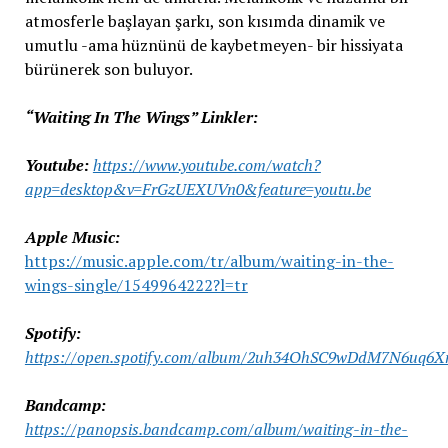
atmosferle başlayan şarkı, son kısımda dinamik ve
umutlu -ama hüznünü de kaybetmeyen- bir hissiyata
bürünerek son buluyor.
“Waiting In The Wings” Linkler:
Youtube:
https://www.youtube.com/watch?
app=desktop&v=FrGzUEXUVn0&feature=youtu.be
Apple Music:
https://music.apple.com/tr/album/waiting-in-the-
wings-single/1549964222?l=tr
Spotify:
https://open.spotify.com/album/2uh34OhSC9wDdM7N6uq6X
Bandcamp:
https://panopsis.bandcamp.com/album/waiting-in-the-