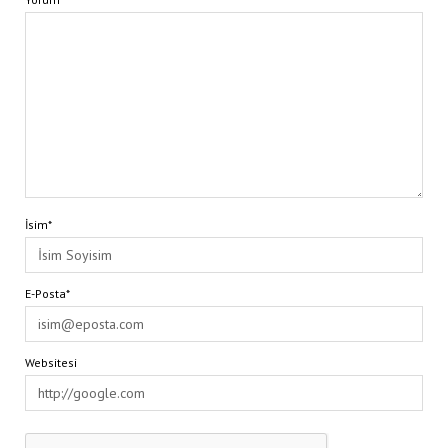
İsim*
E-Posta*
Websitesi