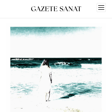
menüy
aç