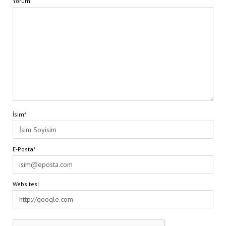
Yorum
İsim*
E-Posta*
Websitesi