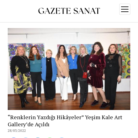
menüy
aç
“Renklerin Yazdığı Hikâyeler” Yeşim Kale Art
Gallery’de Açıldı
28/03/2022