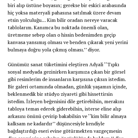
biri alıp üstüne boyasın; gerekse bir eskici arabasında
hiç yoksa materyali pahasına satılmak üzere devam
etsin yolculuğu… Kim bilir oradan nereye varacak
tablolarım. Kanımca bu noktada önemli olan,
üretmeme sebep olan o hissin bedenimden geçip
kanvasa yansımış olması ve benden çıkarak yeni yerini
bulmaya doğru yola çıkmış olması.’’ diyor.
Günümüz sanat tüketimini eleştiren Adyali ‘‘Tıpkı
sosyal medyada gezinirken karşımıza çıkan bir görsel
gibi resimlerim de insanların karşısına çıksın istedim.
Bir galeri ortamında olmadan, günlük yaşamın içinde,
beklenmedik bir stüdyo ziyareti gibi hissettirsin
istedim. İzleyen beğenisini dile getirebilsin, merakını
tabloya temas ederek giderebilsin, isterse eline alıp
arkasını önünü çevirip bakabilsin ve ‘‘kim bilir almaya
kalksam ne kadardır’’ düşüncesiyle kendiyle
bağdaştırdığı eseri evine götürmekten vazgeçmesin