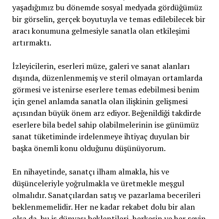
yaşadığımız bu dönemde sosyal medyada gördüğümüz
bir görselin, gerçek boyutuyla ve temas edilebilecek bir
aracı konumuna gelmesiyle sanatla olan etkileşimi
artırmaktı.
İzleyicilerin, eserleri müze, galeri ve sanat alanları
dışında, düzenlenmemiş ve steril olmayan ortamlarda
görmesi ve istenirse eserlere temas edebilmesi benim
için genel anlamda sanatla olan ilişkinin gelişmesi
açısından büyük önem arz ediyor. Beğenildiği takdirde
eserlere bila bedel sahip olabilmelerinin ise günümüz
sanat tüketiminde irdelenmeye ihtiyaç duyulan bir
başka önemli konu olduğunu düşünüyorum.
En nihayetinde, sanatçı ilham almakla, his ve
düşünceleriyle yoğrulmakla ve üretmekle meşgul
olmalıdır. Sanatçılardan satış ve pazarlama becerileri
beklenmemelidir. Her ne kadar rekabet dolu bir alan
olsa da, bu iş dünyası beklentileri, herkesin ve her şeyin