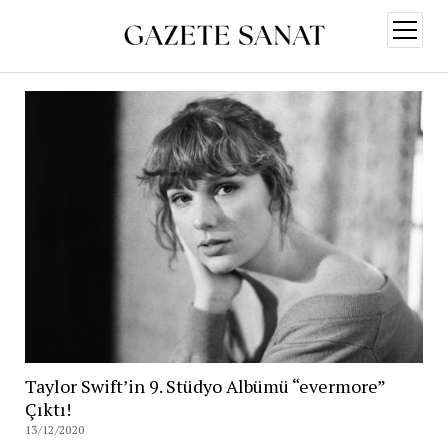
menüy
aç
Taylor Swift’in 9. Stüdyo Albümü “evermore”
Çıktı!
13/12/2020