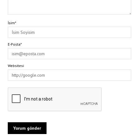
İsim*
E-Posta*
Websitesi