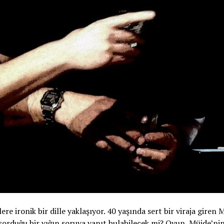
 ironik bir dille yaklaşıyor. 40 yaşında sert bir viraja giren 
 sorduğu bir yığın soruya yanıt bulabilecek mi? Oyun, Müjde’ni