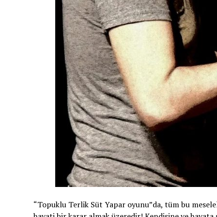
“Topuklu Terlik Süt Yapar oyunu”da, tüm bu meselelere
hayati bir karar almak üzeredir! Kendisine ve hayata