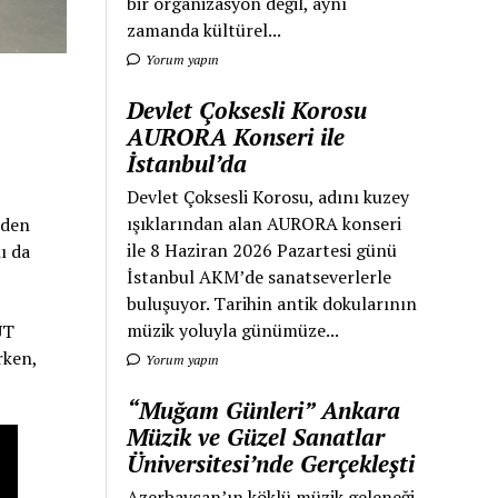
bir organizasyon değil, aynı
zamanda kültürel...
Yorum yapın
Devlet Çoksesli Korosu
AURORA Konseri ile
İstanbul’da
Devlet Çoksesli Korosu, adını kuzey
ışıklarından alan AURORA konseri
rden
ile 8 Haziran 2026 Pazartesi günü
ı da
İstanbul AKM’de sanatseverlerle
buluşuyor. Tarihin antik dokularının
müzik yoluyla günümüze...
ÜT
rken,
Yorum yapın
“Muğam Günleri” Ankara
Müzik ve Güzel Sanatlar
Üniversitesi’nde Gerçekleşti
Azerbaycan’ın köklü müzik geleneği