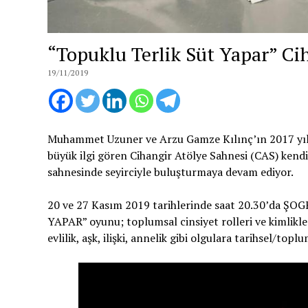
“Topuklu Terlik Süt Yapar” Ci
19/11/2019
Muhammet Uzuner ve Arzu Gamze Kılınç’ın 2017 yılı
büyük ilgi gören Cihangir Atölye Sahnesi (CAS) kendi
sahnesinde seyirciyle buluşturmaya devam ediyor.
20 ve 27 Kasım 2019 tarihlerinde saat 20.30’da ŞO
YAPAR” oyunu; toplumsal cinsiyet rolleri ve kimlikleri
evlilik, aşk, ilişki, annelik gibi olgulara tarihsel/to