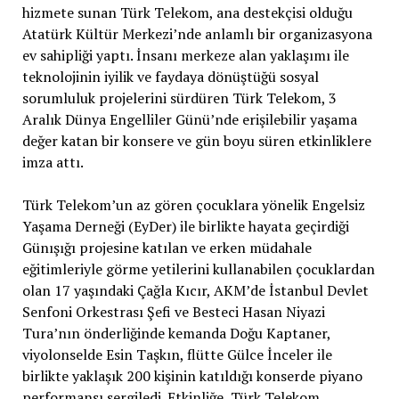
hizmete sunan Türk Telekom, ana destekçisi olduğu
Atatürk Kültür Merkezi’nde anlamlı bir organizasyona
ev sahipliği yaptı. İnsanı merkeze alan yaklaşımı ile
teknolojinin iyilik ve faydaya dönüştüğü sosyal
sorumluluk projelerini sürdüren Türk Telekom, 3
Aralık Dünya Engelliler Günü’nde erişilebilir yaşama
değer katan bir konsere ve gün boyu süren etkinliklere
imza attı.
Türk Telekom’un az gören çocuklara yönelik Engelsiz
Yaşama Derneği (EyDer) ile birlikte hayata geçirdiği
Günışığı projesine katılan ve erken müdahale
eğitimleriyle görme yetilerini kullanabilen çocuklardan
olan 17 yaşındaki Çağla Kıcır, AKM’de İstanbul Devlet
Senfoni Orkestrası Şefi ve Besteci Hasan Niyazi
Tura’nın önderliğinde kemanda Doğu Kaptaner,
viyolonselde Esin Taşkın, flütte Gülce İnceler ile
birlikte yaklaşık 200 kişinin katıldığı konserde piyano
performansı sergiledi. Etkinliğe, Türk Telekom