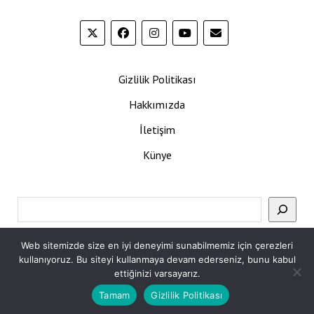
Gizlilik Politikası
Hakkımızda
İletişim
Künye
Ara
Web sitemizde size en iyi deneyimi sunabilmemiz için çerezleri
kullanıyoruz. Bu siteyi kullanmaya devam ederseniz, bunu kabul
ettiğinizi varsayarız.
Tamam
Gizlilik Politikası
Mission News Theme
by Compete Themes.