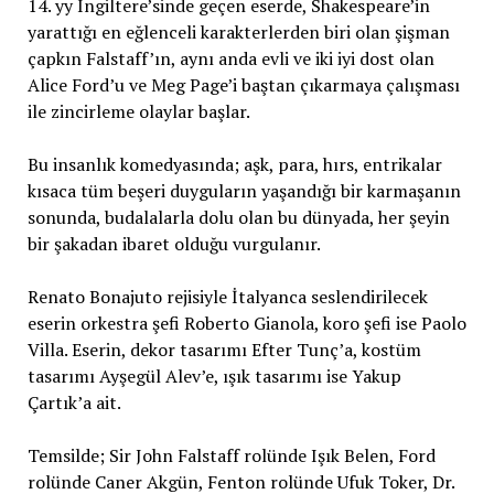
14. yy İngiltere’sinde geçen eserde, Shakespeare’in
yarattığı en eğlenceli karakterlerden biri olan şişman
çapkın Falstaff’ın, aynı anda evli ve iki iyi dost olan
Alice Ford’u ve Meg Page’i baştan çıkarmaya çalışması
ile zincirleme olaylar başlar.
Bu insanlık komedyasında; aşk, para, hırs, entrikalar
kısaca tüm beşeri duyguların yaşandığı bir karmaşanın
sonunda, budalalarla dolu olan bu dünyada, her şeyin
bir şakadan ibaret olduğu vurgulanır.
Renato Bonajuto rejisiyle İtalyanca seslendirilecek
eserin orkestra şefi Roberto Gianola, koro şefi ise Paolo
Villa. Eserin, dekor tasarımı Efter Tunç’a, kostüm
tasarımı Ayşegül Alev’e, ışık tasarımı ise Yakup
Çartık’a ait.
Temsilde; Sir John Falstaff rolünde Işık Belen, Ford
rolünde Caner Akgün, Fenton rolünde Ufuk Toker, Dr.