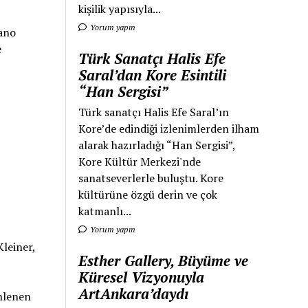
kişilik yapısıyla...
Yorum yapın
mano
e
Türk Sanatçı Halis Efe
Saral’dan Kore Esintili
“Han Sergisi”
Türk sanatçı Halis Efe Saral’ın
Kore’de edindiği izlenimlerden ilham
alarak hazırladığı “Han Sergisi”,
Kore Kültür Merkezi'nde
sanatseverlerle buluştu. Kore
kültürüne özgü derin ve çok
katmanlı...
Yorum yapın
Kleiner,
Esther Gallery, Büyüme ve
Küresel Vizyonuyla
ArtAnkara’daydı
nlenen