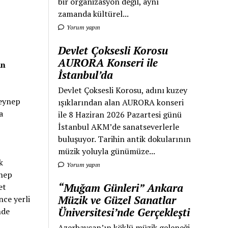
bir organizasyon değil, aynı
zamanda kültürel...
Yorum yapın
Devlet Çoksesli Korosu
AURORA Konseri ile
an
İstanbul’da
Devlet Çoksesli Korosu, adını kuzey
Zeynep
ışıklarından alan AURORA konseri
a
ile 8 Haziran 2026 Pazartesi günü
İstanbul AKM’de sanatseverlerle
buluşuyor. Tarihin antik dokularının
müzik yoluyla günümüze...
k
Yorum yapın
ynep
“Muğam Günleri” Ankara
et
Müzik ve Güzel Sanatlar
nce yerli
Üniversitesi’nde Gerçekleşti
nde
Azerbaycan’ın köklü müzik geleneği