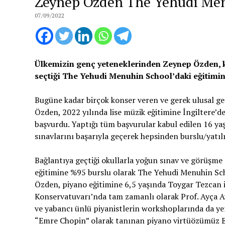
Zeynep Özden The Yehudi Menu
07/09/2022
Ülkemizin genç yeteneklerinden Zeynep Özden, kab
seçtiği The Yehudi Menuhin School’daki eğitimin
Bugüne kadar birçok konser veren ve gerek ulusal ge
Özden, 2022 yılında lise müzik eğitimine İngiltere’d
başvurdu. Yaptığı tüm başvurular kabul edilen 16 yaşı
sınavlarını başarıyla geçerek hepsinden burslu/yatıl
Bağlantıya geçtiği okullarla yoğun sınav ve görüşm
eğitimine %95 burslu olarak The Yehudi Menuhin Sc
Özden, piyano eğitimine 6,5 yaşında Toygar Tezcan i
Konservatuvarı’nda tam zamanlı olarak Prof. Ayça Ayt
ve yabancı ünlü piyanistlerin workshoplarında da ye
“Emre Chopin” olarak tanınan piyano virtüözümüz Em