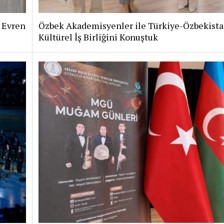
i Evren
Özbek Akademisyenler ile Türkiye-Özbekist
Kültürel İş Birliğini Konuştuk