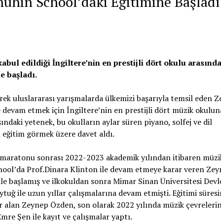
hin School’daki Eğitimine Başladı
ul edildiği İngiltere’nin en prestijli dört okulu arasınd
e başladı.
rek uluslararası yarışmalarda ülkemizi başarıyla temsil eden 
e devam etmek için İngiltere’nin en prestijli dört müzik okulun
ndaki yetenek, bu okulların aylar süren piyano, solfej ve dil
ı eğitim görmek üzere davet aldı.
e maratonu sonrası 2022-2023 akademik yılından itibaren müzi
hool’da Prof.Dinara Klinton ile devam etmeye karar veren Ze
le başlamış ve ilkokuldan sonra Mimar Sinan Üniversitesi Devl
uğ ile uzun yıllar çalışmalarına devam etmişti. Eğitimi süresi
r alan Zeynep Özden, son olarak 2022 yılında müzik çevreleri
re Şen ile kayıt ve çalışmalar yaptı.