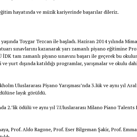
ğitim hayatında ve müzik kariyerinde başarılar dileriz.
5 yaşında Toygar Tezcan ile başladı. Haziran 2014 yılında Mim
tuarı sınavlarını kazanarak yarı zamanlı piyano eğitimine Pro
Ü İDK tam zamanlı piyano sınavını başarı ile geçerek bu okul
 ve yurt dışında katıldığı programlar, yarışmalar ve okulu dah
kholm Uluslararası Piyano Yarışması’nda 3.lük ve aynı yıl Aral
ödülüne layık görüldü.
a 2.’lik ödülü ve aynı yıl 7.Uluslararası Milano Piano Talents
aya, Prof. Aldo Ragone, Prof. Eser Bilgeman Şakir, Prof. Emm
tıldı.