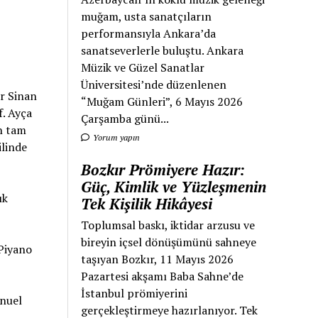
muğam, usta sanatçıların
performansıyla Ankara’da
sanatseverlerle buluştu. Ankara
Müzik ve Güzel Sanatlar
Üniversitesi’nde düzenlenen
ar Sinan
“Muğam Günleri”, 6 Mayıs 2026
f. Ayça
Çarşamba günü...
un tam
Yorum yapın
ilinde
Bozkır Prömiyere Hazır:
Güç, Kimlik ve Yüzleşmenin
ık
Tek Kişilik Hikâyesi
Toplumsal baskı, iktidar arzusu ve
bireyin içsel dönüşümünü sahneye
 Piyano
taşıyan Bozkır, 11 Mayıs 2026
Pazartesi akşamı Baba Sahne’de
İstanbul prömiyerini
anuel
gerçekleştirmeye hazırlanıyor. Tek