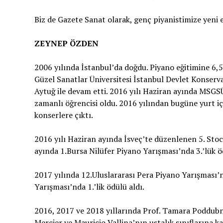
Biz de Gazete Sanat olarak, genç piyanistimize yeni e
ZEYNEP ÖZDEN
2006 yılında İstanbul’da doğdu. Piyano eğitimine 6,
Güzel Sanatlar Üniversitesi İstanbul Devlet Konserva
Aytuğ ile devam etti. 2016 yılı Haziran ayında MSGS
zamanlı öğrencisi oldu. 2016 yılından bugüne yurt içi
konserlere çıktı.
2016 yılı Haziran ayında İsveç’te düzenlenen 5. Stoc
ayında 1.Bursa Nilüfer Piyano Yarışması’nda 3.’lük 
2017 yılında 12.Uluslararası Pera Piyano Yarışması’nd
Yarışması’nda 1.’lik ödülü aldı.
2016, 2017 ve 2018 yıllarında Prof. Tamara Poddubn
Mercier ve Mauricio Vallina’nın ustalık sınıflarına ka