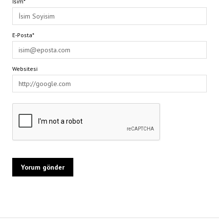
İsim*
E-Posta*
Websitesi