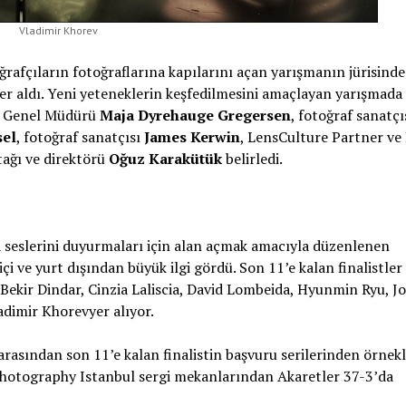
Vladimir Khorev
rafçıların fotoğraflarına kapılarını açan yarışmanın jürisinde
er aldı. Yeni yeteneklerin keşfedilmesini amaçlayan yarışmada
in Genel Müdürü
Maja Dyrehauge Gregersen
, fotoğraf sanatçı
sel
, fotoğraf sanatçısı
James Kerwin
, LensCulture Partner ve 
tağı ve direktörü
Oğuz Karakütük
belirledi.
a seslerini duyurmaları için alan açmak amacıyla düzenlenen
çi ve yurt dışından büyük ilgi gördü. Son 11’e kalan finalistler
 Bekir Dindar, Cinzia Laliscia, David Lombeida, Hyunmin Ryu, 
adimir Khorevyer alıyor.
rasından son 11’e kalan finalistin başvuru serilerinden örnekl
 Photography Istanbul sergi mekanlarından Akaretler 37-3’da