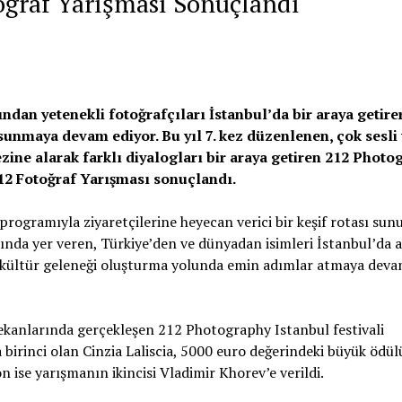
oğraf Yarışması Sonuçlandı
ndan yetenekli fotoğrafçıları İstanbul’da bir araya getire
sunmaya devam ediyor. Bu yıl 7. kez düzenlenen, çok sesli
zine alarak farklı diyalogları bir araya getiren 212 Photo
12 Fotoğraf Yarışması sonuçlandı.
programıyla ziyaretçilerine heyecan verici bir keşif rotası sunu
ında yer veren, Türkiye’den ve dünyadan isimleri İstanbul’da 
 ve kültür geleneği oluşturma yolunda emin adımlar atmaya dev
mekanlarında gerçekleşen 212 Photography Istanbul festivali
rinci olan Cinzia Laliscia, 5000 euro değerindeki büyük ödül
n ise yarışmanın ikincisi Vladimir Khorev’e verildi.