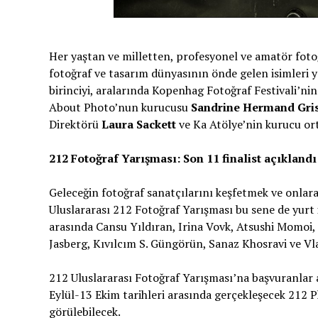
Her yaştan ve milletten, profesyonel ve amatör fotoğ
fotoğraf ve tasarım dünyasının önde gelen isimleri y
birinciyi, aralarında Kopenhag Fotoğraf Festivali’n
About Photo’nun kurucusu
Sandrine Hermand Gri
Direktörü
Laura Sackett
ve Ka Atölye’nin kurucu or
212 Fotoğraf Yarışması: Son 11 finalist açıklandı
Geleceğin fotoğraf sanatçılarını keşfetmek ve onlar
Uluslararası 212 Fotoğraf Yarışması bu sene de yurt i
arasında Cansu Yıldıran, Irina Vovk, Atsushi Momoi,
Jasberg, Kıvılcım S. Güngörün, Sanaz Khosravi ve Vl
212 Uluslararası Fotoğraf Yarışması’na başvuranlar a
Eylül-13 Ekim tarihleri arasında gerçekleşecek 212
görülebilecek.