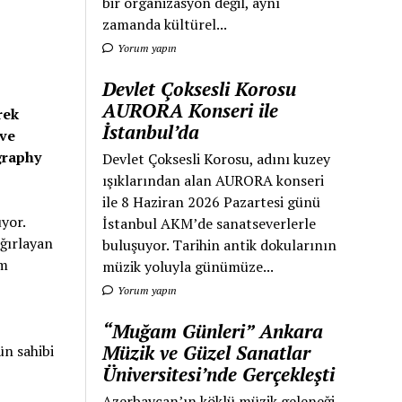
bir organizasyon değil, aynı
zamanda kültürel...
Yorum yapın
Devlet Çoksesli Korosu
AURORA Konseri ile
rek
İstanbul’da
 ve
graphy
Devlet Çoksesli Korosu, adını kuzey
ışıklarından alan AURORA konseri
ile 8 Haziran 2026 Pazartesi günü
yor.
İstanbul AKM’de sanatseverlerle
ağırlayan
buluşuyor. Tarihin antik dokularının
am
müzik yoluyla günümüze...
Yorum yapın
“Muğam Günleri” Ankara
Müzik ve Güzel Sanatlar
ün sahibi
Üniversitesi’nde Gerçekleşti
Azerbaycan’ın köklü müzik geleneği