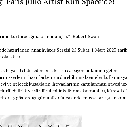
 Paris Julio Artist Run Space’de!
rinin kurtaracağına olan inançtır.” -Robert Swan
ünde hazırlanan Anaphylaxis Sergisi 25 Şubat-1 Mart 2023 tarih
 olacaktır.
ak hayatı tehdit eden bir alerjik reaksiyon anlamına gelen
arın eserlerini hazırlarken sürdürebilir malzemeler kullanmay
yi ve gelecek kuşakların ihtiyaçlarının karşılanması gayesi üz
ürülebilirlik ve sürdürülebilir kalkınma kavramları, küresel 
erek artış gösterdiği günümüz dünyasında en çok tartışılan kon