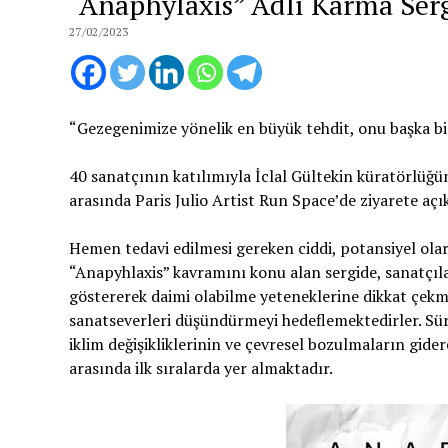
“Anaphylaxis” Adlı Karma Sergi
27/02/2023
“Gezegenimize yönelik en büyük tehdit, onu başka bi
40 sanatçının katılımıyla İclal Gültekin küratörlüğ
arasında Paris Julio Artist Run Space’de ziyarete açık
Hemen tedavi edilmesi gereken ciddi, potansiyel olar
“Anapyhlaxis” kavramını konu alan sergide, sanatçıl
göstererek daimi olabilme yeteneklerine dikkat çekme
sanatseverleri düşündürmeyi hedeflemektedirler. Sürd
iklim değişikliklerinin ve çevresel bozulmaların gid
arasında ilk sıralarda yer almaktadır.