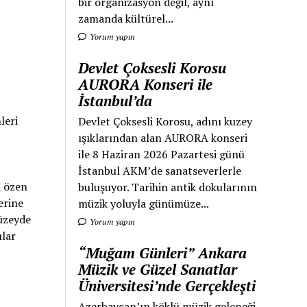
bir organizasyon değil, aynı
zamanda kültürel...
Yorum yapın
Devlet Çoksesli Korosu
AURORA Konseri ile
İstanbul’da
leri
Devlet Çoksesli Korosu, adını kuzey
ışıklarından alan AURORA konseri
ile 8 Haziran 2026 Pazartesi günü
İstanbul AKM’de sanatseverlerle
a özen
buluşuyor. Tarihin antik dokularının
erine
müzik yoluyla günümüze...
düzeyde
Yorum yapın
ular
“Muğam Günleri” Ankara
Müzik ve Güzel Sanatlar
Üniversitesi’nde Gerçekleşti
Azerbaycan’ın köklü müzik geleneği