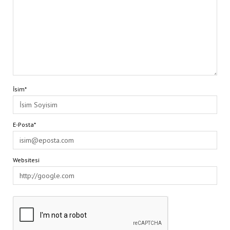
İsim*
E-Posta*
Websitesi