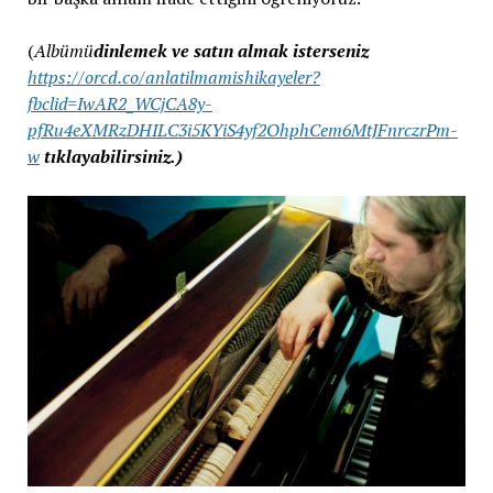
(
Albümü
dinlemek ve satın almak isterseniz
https://orcd.co/anlatilmamishikayeler?
fbclid=IwAR2_WCjCA8y-
pfRu4eXMRzDHILC3i5KYiS4yf2OhphCem6MtJFnrczrPm-
w
tıklayabilirsiniz.)