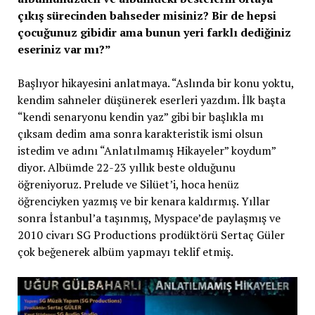
çıkış sürecinden bahseder misiniz? Bir de hepsi
çocuğunuz gibidir ama bunun yeri farklı dediğiniz
eseriniz var mı?”
Başlıyor hikayesini anlatmaya. “Aslında bir konu yoktu,
kendim sahneler düşünerek eserleri yazdım. İlk başta
“kendi senaryonu kendin yaz” gibi bir başlıkla mı
çıksam dedim ama sonra karakteristik ismi olsun
istedim ve adını “Anlatılmamış Hikayeler” koydum”
diyor. Albümde 22-23 yıllık beste olduğunu
öğreniyoruz. Prelude ve Silüet’i, hoca henüz
öğrenciyken yazmış ve bir kenara kaldırmış. Yıllar
sonra İstanbul’a taşınmış, Myspace’de paylaşmış ve
2010 civarı SG Productions prodüktörü Sertaç Güler
çok beğenerek albüm yapmayı teklif etmiş.