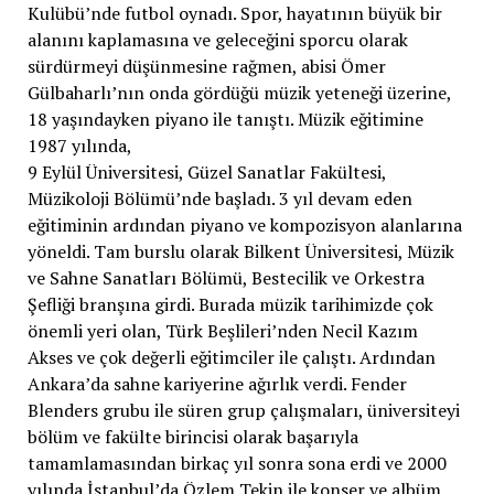
Kulübü’nde futbol oynadı. Spor, hayatının büyük bir
alanını kaplamasına ve geleceğini sporcu olarak
sürdürmeyi düşünmesine rağmen, abisi Ömer
Gülbaharlı’nın onda gördüğü müzik yeteneği üzerine,
18 yaşındayken piyano ile tanıştı. Müzik eğitimine
1987 yılında,
9 Eylül Üniversitesi, Güzel Sanatlar Fakültesi,
Müzikoloji Bölümü’nde başladı. 3 yıl devam eden
eğitiminin ardından piyano ve kompozisyon alanlarına
yöneldi. Tam burslu olarak Bilkent Üniversitesi, Müzik
ve Sahne Sanatları Bölümü, Bestecilik ve Orkestra
Şefliği branşına girdi. Burada müzik tarihimizde çok
önemli yeri olan, Türk Beşlileri’nden Necil Kazım
Akses ve çok değerli eğitimciler ile çalıştı. Ardından
Ankara’da sahne kariyerine ağırlık verdi. Fender
Blenders grubu ile süren grup çalışmaları, üniversiteyi
bölüm ve fakülte birincisi olarak başarıyla
tamamlamasından birkaç yıl sonra sona erdi ve 2000
yılında İstanbul’da Özlem Tekin ile konser ve albüm