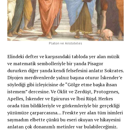
Platon ve Aristoteles
Elindeki defter ve karşısındaki tabloda yer alan müzik
ve matematik sembolleriyle bir yanda Pisagor
dururken diğer yanda kendi felsefesini anlatır Sokrates.
Diyojen merdivenlerde yalnız başına oturur İskender’e
söylediği gibi izleyicisine de “Gölge etme başka ihsan
istemem” dercesine. Ve Öklit ve Zerdüşt, Protogenes,
Apelles, İskender ve Epicurus ve İbni Rüşd. Herkes
orada tüm bildikleriyle ve görkemleriyle bir gerçekliği
yüzümüze çarparcasına… Freskte yer alan tüm isimleri
saymadım elbette çünkü bu eseri okuyan ve hikayesini
anlatan çok donanımlı metinler var bulabileceğimiz.