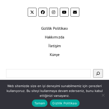
Gizlilik Politikası
Hakkımızda
İletişim
Künye
Ara
Web sitemizde size en iyi deneyimi sunabilmemiz için çerezleri
kullanıyoruz. Bu siteyi kullanmaya devam ederseniz, bunu kabul
ettiğinizi varsayarız.
Tamam
Gizlilik Politikası
Mission News Theme
by Compete Themes.