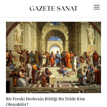
menüy
aç
Bir Freski Herkesin Bildiği Bir Dilde Kim
Okuyabilir?