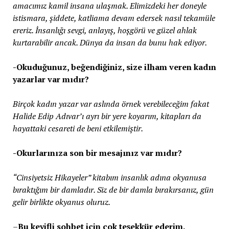
amacımız kamil insana ulaşmak. Elimizdeki her doneyle
istismara, şiddete, katliama devam edersek nasıl tekamüle
ereriz. İnsanlığı sevgi, anlayış, hoşgörü ve güzel ahlak
kurtarabilir ancak. Dünya da insan da bunu hak ediyor.
-Okuduğunuz, beğendiğiniz, size ilham veren kadın
yazarlar var mıdır?
Birçok kadın yazar var aslında örnek verebileceğim fakat
Halide Edip Adıvar’ı ayrı bir yere koyarım, kitapları da
hayattaki cesareti de beni etkilemiştir.
-Okurlarınıza son bir mesajınız var mıdır?
“Cinsiyetsiz Hikayeler” kitabım insanlık adına okyanusa
bıraktığım bir damladır. Siz de bir damla bırakırsanız, gün
gelir birlikte okyanus oluruz.
–
Bu keyifli sohbet için çok teşekkür ederim.