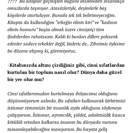
???? Bu kalıplar geçmişten bugüne eksilmeden insanlıkça
omuzlarda taşınıyor. Atasözleriyle, deyimlerle baş
köşelerde oturtuluyor. Burada tek tek belirtmeyeceğim.
Kitapta da kullandığım “erkeğin elinin kiri” ve “kadının
elinin hamuru” başta olmak üzere cinsiyetçi tüm
ifadelerden rahatsızım. Kaldı ki bunları dillere pelesenk
edenler sadece erkekler değil, bizleriz de.. Zihnimiz öylesine
bu düzene alışmış ki, göremiyoruz.
-Kitabınızda altını çizdiğiniz gibi, cinsi sıfatlardan
kurtulan bir toplum nasıl olur? Dünya daha güzel
bir yer olur mu?
Cinsi sıfatlarımızdan kurtulmaya ihtiyacımız olduğunu
düşünmüyorum aslında. Bu sıfatları kullanarak birbirimizi
istismar etmemizin bir insanlık ayıbı olduğunu söylemeye
çalışıyorum. İstismar, ayrımcılık, şiddet, adaletsizlik kısaca
kötülük ortadan kalkarsa insanın bu dünyada nurunu
tamamlayabileceğine inanıyorum. Bu hayata geliş