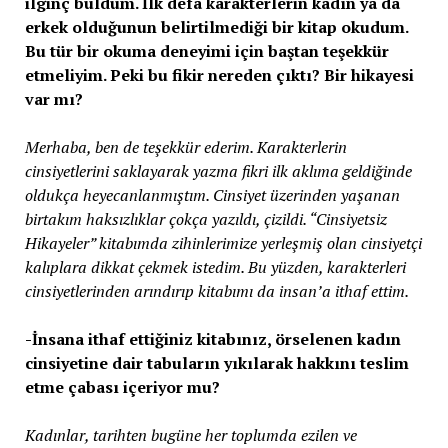
ilginç buldum. İlk defa karakterlerin kadın ya da
erkek olduğunun belirtilmediği bir kitap okudum.
Bu tür bir okuma deneyimi için baştan teşekkür
etmeliyim. Peki bu fikir nereden çıktı? Bir hikayesi
var mı?
Merhaba, ben de teşekkür ederim. Karakterlerin
cinsiyetlerini saklayarak yazma fikri ilk aklıma geldiğinde
oldukça heyecanlanmıştım. Cinsiyet üzerinden yaşanan
birtakım haksızlıklar çokça yazıldı, çizildi. “Cinsiyetsiz
Hikayeler” kitabımda zihinlerimize yerleşmiş olan cinsiyetçi
kalıplara dikkat çekmek istedim. Bu yüzden, karakterleri
cinsiyetlerinden arındırıp kitabımı da insan’a ithaf ettim.
-İnsana ithaf ettiğiniz kitabınız, örselenen kadın
cinsiyetine dair tabuların yıkılarak hakkını teslim
etme çabası içeriyor mu?
Kadınlar, tarihten bugüne her toplumda ezilen ve