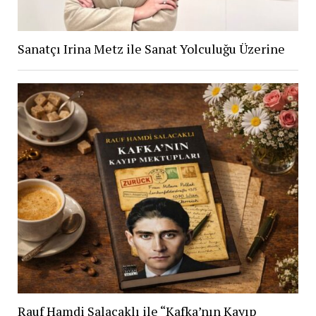
Sanatçı Irina Metz ile Sanat Yolculuğu Üzerine
Rauf Hamdi Salacaklı ile “Kafka’nın Kayıp