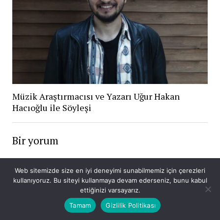
Müzik Araştırmacısı ve Yazarı Uğur Hakan
Hacıoğlu ile Söyleşi
Bir yorum
Sıdıka peker
Web sitemizde size en iyi deneyimi sunabilmemiz için çerezleri
08/03/2021
kullanıyoruz. Bu siteyi kullanmaya devam ederseniz, bunu kabul
ettiğinizi varsayarız.
Böyle güzel bir günde harika bir röpörtaj selmacığım insanlığa
ve evrene çok güzel mesajlar verdin günümüzü aydınlattın bu
Tamam
Gizlilik Politikası
söylemlerin üzerine bende söyleyecek söz bulamıyorum