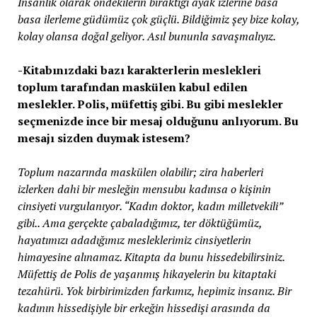
İnsanlık olarak öndekilerin bıraktığı ayak izlerine basa
basa ilerleme güdümüz çok güçlü. Bildiğimiz şey bize kolay,
kolay olansa doğal geliyor. Asıl bununla savaşmalıyız.
-Kitabınızdaki bazı karakterlerin meslekleri
toplum tarafından maskülen kabul edilen
meslekler. Polis, müfettiş gibi. Bu gibi meslekler
seçmenizde ince bir mesaj olduğunu anlıyorum. Bu
mesajı sizden duymak istesem?
Toplum nazarında maskülen olabilir; zira haberleri
izlerken dahi bir mesleğin mensubu kadınsa o kişinin
cinsiyeti vurgulanıyor. “Kadın doktor, kadın milletvekili”
gibi.. Ama gerçekte çabaladığımız, ter döktüğümüz,
hayatımızı adadığımız mesleklerimiz cinsiyetlerin
himayesine alınamaz. Kitapta da bunu hissedebilirsiniz.
Müfettiş de Polis de yaşanmış hikayelerin bu kitaptaki
tezahürü. Yok birbirimizden farkımız, hepimiz insanız. Bir
kadının hissedişiyle bir erkeğin hissedişi arasında da