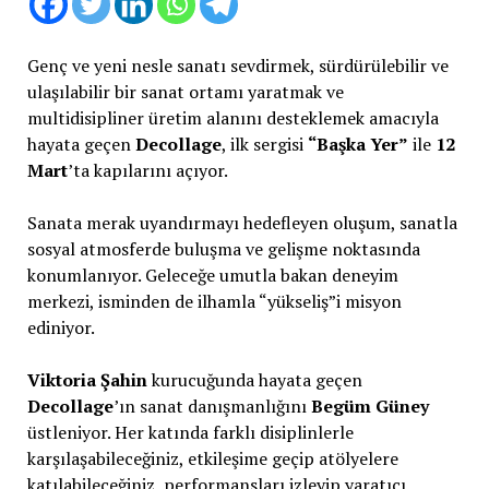
Genç ve yeni nesle sanatı sevdirmek, sürdürülebilir ve
ulaşılabilir bir sanat ortamı yaratmak ve
multidisipliner üretim alanını desteklemek amacıyla
hayata geçen
Decollage
, ilk sergisi
“Başka Yer”
ile
12
Mart
’ta kapılarını açıyor.
Sanata merak uyandırmayı hedefleyen oluşum, sanatla
sosyal atmosferde buluşma ve gelişme noktasında
konumlanıyor. Geleceğe umutla bakan deneyim
merkezi, isminden de ilhamla “yükseliş”i misyon
ediniyor.
Viktoria Şahin
kurucuğunda hayata geçen
Decollage
’ın sanat danışmanlığını
Begüm Güney
üstleniyor. Her katında farklı disiplinlerle
karşılaşabileceğiniz, etkileşime geçip atölyelere
katılabileceğiniz, performansları izleyip yaratıcı