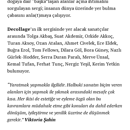
doğaya dair “başka”laşan alanlar açma ihtimalini
sorgulayan sergi; insanın dünya üzerinde yer bulma
çabasını anla(t)maya çalışıyor.
Decollage
’ın ilk sergisinde yer alacak sanatçılar
arasında Tolga Akbaş, Suat Akdemir, Orkide Akkoç,
Turan Aksoy, Ozan Atalan, Ahmet Civelek, Ece Eldek,
Buğra Erol, Tom Fellows, Dilara Göl, Bora Güney, Nazlı
Gürlek-Hodder, Serra Duran Paralı, Merve Ünsal,
Kemal Tufan, Ferhat Tunç, Nergiz Yeşil, Kerim Yetkin
bulunuyor.
“Yaratmak yapmakla ilgilidir. Halbuki sanatın biçim veren
alanları için yapmak ile yıkmak arasındaki mesafe çok
kısa. Her ikisi de estetiğe ve eyleme özgü olan bu
kavramlara müdahale etme gibi konuları da dahil ederken
dönüşüm, iyileştirme ve yenilik üzerine de düşünmek
gerekir.”
Viktoria Şahin