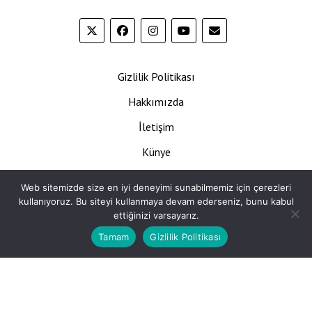
Gizlilik Politikası
Hakkımızda
İletişim
Künye
Web sitemizde size en iyi deneyimi sunabilmemiz için çerezleri
Ara
kullanıyoruz. Bu siteyi kullanmaya devam ederseniz, bunu kabul
ettiğinizi varsayarız.
Tamam
Gizlilik Politikası
Mission News Theme
by Compete Themes.