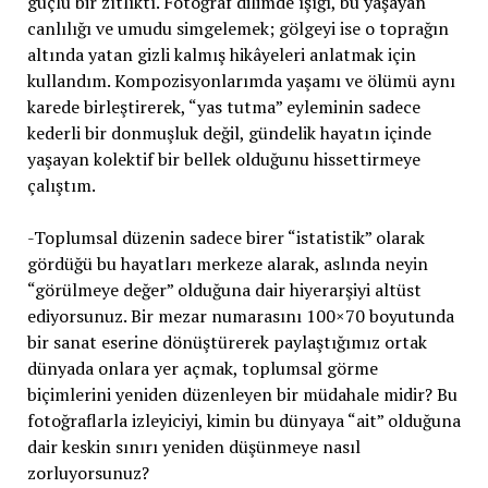
güçlü bir zıtlıktı. Fotoğraf dilimde ışığı, bu yaşayan
canlılığı ve umudu simgelemek; gölgeyi ise o toprağın
altında yatan gizli kalmış hikâyeleri anlatmak için
kullandım. Kompozisyonlarımda yaşamı ve ölümü aynı
karede birleştirerek, “yas tutma” eyleminin sadece
kederli bir donmuşluk değil, gündelik hayatın içinde
yaşayan kolektif bir bellek olduğunu hissettirmeye
çalıştım.
-Toplumsal düzenin sadece birer “istatistik” olarak
gördüğü bu hayatları merkeze alarak, aslında neyin
“görülmeye değer” olduğuna dair hiyerarşiyi altüst
ediyorsunuz. Bir mezar numarasını 100×70 boyutunda
bir sanat eserine dönüştürerek paylaştığımız ortak
dünyada onlara yer açmak, toplumsal görme
biçimlerini yeniden düzenleyen bir müdahale midir? Bu
fotoğraflarla izleyiciyi, kimin bu dünyaya “ait” olduğuna
dair keskin sınırı yeniden düşünmeye nasıl
zorluyorsunuz?