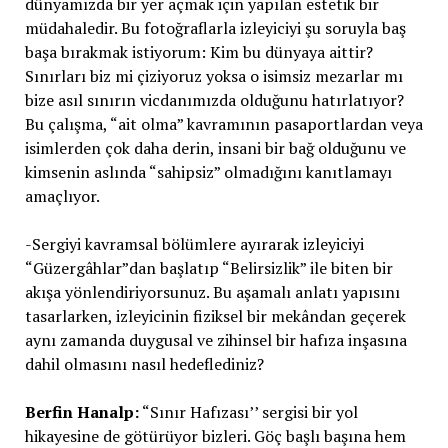
dünyamızda bir yer açmak için yapılan estetik bir
müdahaledir. Bu fotoğraflarla izleyiciyi şu soruyla baş
başa bırakmak istiyorum: Kim bu dünyaya aittir?
Sınırları biz mi çiziyoruz yoksa o isimsiz mezarlar mı
bize asıl sınırın vicdanımızda olduğunu hatırlatıyor?
Bu çalışma, “ait olma” kavramının pasaportlardan veya
isimlerden çok daha derin, insani bir bağ olduğunu ve
kimsenin aslında “sahipsiz” olmadığını kanıtlamayı
amaçlıyor.
-Sergiyi kavramsal bölümlere ayırarak izleyiciyi
“Güzergâhlar”dan başlatıp “Belirsizlik” ile biten bir
akışa yönlendiriyorsunuz. Bu aşamalı anlatı yapısını
tasarlarken, izleyicinin fiziksel bir mekândan geçerek
aynı zamanda duygusal ve zihinsel bir hafıza inşasına
dahil olmasını nasıl hedeflediniz?
Berfin Hanalp:
“Sınır Hafızası’’ sergisi bir yol
hikayesine de götürüyor bizleri. Göç başlı başına hem