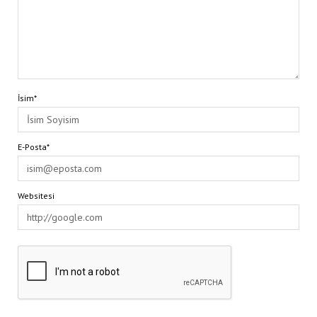
İsim*
E-Posta*
Websitesi