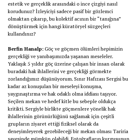
estetik ve gerçeklik arasındaki o ince çizgiyi nasıl
korudunuz? İzleyiciyi sadece pasif bir gözlemci
olmaktan çıkarıp, bu kolektif acının bir “tanığına”
dönüştürmek için hangi küratöryel süzgeçleri
kullandınız?
Berfin Hanalp:
Göç ve göçmen ölümleri hepimizin
gerçekliği ve yanıbaşımızda yaşanan meseleler.
Yaklaşık 5 yıldır göç üzerine çalışan bir insan olarak
buradaki hak ihlallerini ve gerçekliği görmekte
zorlandığımız düşünüyorum. Sınır Hafızası Sergisi bu
kadar az konuşulan bir meseleyi konuşma,
yaygınaştırma ve hak odaklı olma iddiası taşıyor.
Seçilen mekan ve hedef kitle bu sebeple oldukça
kritikti. Sergiyle birlikte göçmenlere yönelik hak
ihlallerinin görünürlüğünü sağlamak için çeşitli
grupların ziyaret ettiği fiziksel olarak da
deneyimleyerek gezebileceği bir mekan olması Tariria
sayesinde mümkün olabildi. Fotoğrafların kurgusunun