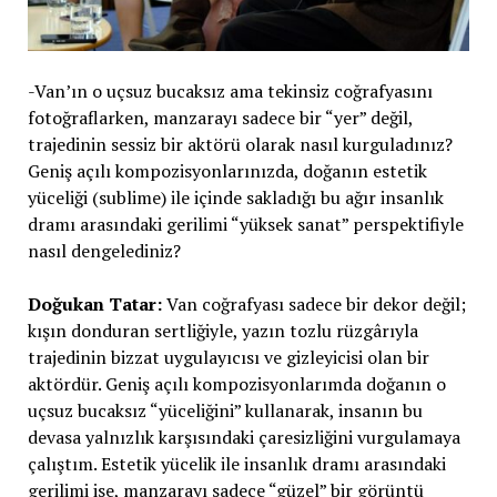
-Van’ın o uçsuz bucaksız ama tekinsiz coğrafyasını
fotoğraflarken, manzarayı sadece bir “yer” değil,
trajedinin sessiz bir aktörü olarak nasıl kurguladınız?
Geniş açılı kompozisyonlarınızda, doğanın estetik
yüceliği (sublime) ile içinde sakladığı bu ağır insanlık
dramı arasındaki gerilimi “yüksek sanat” perspektifiyle
nasıl dengelediniz?
Doğukan Tatar:
Van coğrafyası sadece bir dekor değil;
kışın donduran sertliğiyle, yazın tozlu rüzgârıyla
trajedinin bizzat uygulayıcısı ve gizleyicisi olan bir
aktördür. Geniş açılı kompozisyonlarımda doğanın o
uçsuz bucaksız “yüceliğini” kullanarak, insanın bu
devasa yalnızlık karşısındaki çaresizliğini vurgulamaya
çalıştım. Estetik yücelik ile insanlık dramı arasındaki
gerilimi ise, manzarayı sadece “güzel” bir görüntü