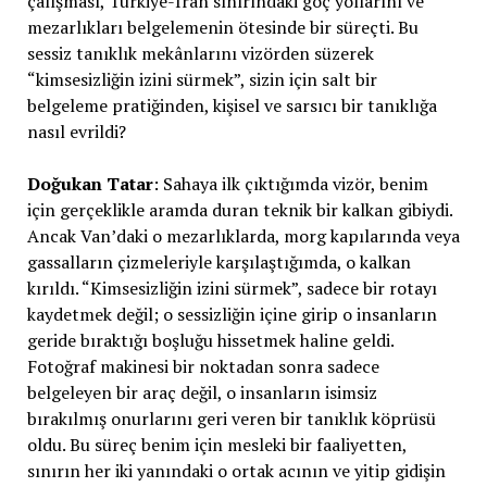
çalışması, Türkiye-İran sınırındaki göç yollarını ve
mezarlıkları belgelemenin ötesinde bir süreçti. Bu
sessiz tanıklık mekânlarını vizörden süzerek
“kimsesizliğin izini sürmek”, sizin için salt bir
belgeleme pratiğinden, kişisel ve sarsıcı bir tanıklığa
nasıl evrildi?
Doğukan Tatar
: Sahaya ilk çıktığımda vizör, benim
için gerçeklikle aramda duran teknik bir kalkan gibiydi.
Ancak Van’daki o mezarlıklarda, morg kapılarında veya
gassalların çizmeleriyle karşılaştığımda, o kalkan
kırıldı. “Kimsesizliğin izini sürmek”, sadece bir rotayı
kaydetmek değil; o sessizliğin içine girip o insanların
geride bıraktığı boşluğu hissetmek haline geldi.
Fotoğraf makinesi bir noktadan sonra sadece
belgeleyen bir araç değil, o insanların isimsiz
bırakılmış onurlarını geri veren bir tanıklık köprüsü
oldu. Bu süreç benim için mesleki bir faaliyetten,
sınırın her iki yanındaki o ortak acının ve yitip gidişin