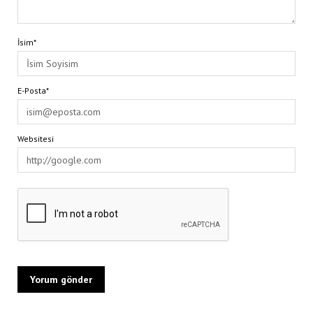
İsim*
E-Posta*
Websitesi