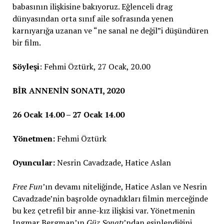
babasının ilişkisine bakıyoruz. Eğlenceli drag
dünyasından orta sınıf aile sofrasında yenen
karnıyarığa uzanan ve “ne sanal ne değil”i düşündüren
bir film.
Söyleşi
: Fehmi Öztürk, 27 Ocak, 20.00
BİR ANNENİN SONATI, 2020
26 Ocak 14.00 – 27 Ocak 14.00
Yönetmen:
Fehmi Öztürk
Oyuncular:
Nesrin Cavadzade, Hatice Aslan
Free Fun
’ın devamı niteliğinde, Hatice Aslan ve Nesrin
Cavadzade’nin başrolde oynadıkları filmin merceğinde
bu kez çetrefil bir anne-kız ilişkisi var. Yönetmenin
Ingmar Bergman’ın
Güz Sonatı
’ndan esinlendiğini