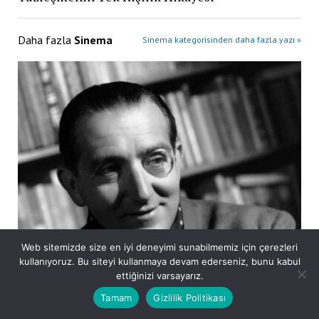
Daha fazla
Sinema
Sinema kategorisinden daha fazla yazı »
Web sitemizde size en iyi deneyimi sunabilmemiz için çerezleri
kullanıyoruz. Bu siteyi kullanmaya devam ederseniz, bunu kabul
ettiğinizi varsayarız.
Bugün ölmüştü: Fritz Lang
Tamam
Gizlilik Politikası