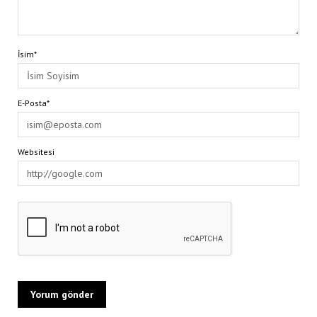
İsim*
E-Posta*
Websitesi