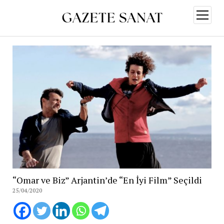
menüy
aç
“Omar ve Biz” Arjantin’de “En İyi Film” Seçildi
25/04/2020