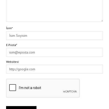
İsim*
E-Posta*
Websitesi