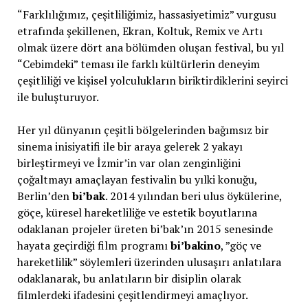
“Farklılığımız, çeşitliliğimiz, hassasiyetimiz” vurgusu
etrafında şekillenen, Ekran, Koltuk, Remix ve Artı
olmak üzere dört ana bölümden oluşan festival, bu yıl
“Cebimdeki” teması ile farklı kültürlerin deneyim
çeşitliliği ve kişisel yolculukların biriktirdiklerini seyirci
ile buluşturuyor.
Her yıl dünyanın çeşitli bölgelerinden bağımsız bir
sinema inisiyatifi ile bir araya gelerek 2 yakayı
birleştirmeyi ve İzmir’in var olan zenginliğini
çoğaltmayı amaçlayan festivalin bu yılki konuğu,
Berlin’den
bi’bak
. 2014 yılından beri ulus öykülerine,
göçe, küresel hareketliliğe ve estetik boyutlarına
odaklanan projeler üreten bi’bak’ın 2015 senesinde
hayata geçirdiği film programı
bi’bakino
, ”göç ve
hareketlilik” söylemleri üzerinden ulusaşırı anlatılara
odaklanarak, bu anlatıların bir disiplin olarak
filmlerdeki ifadesini çeşitlendirmeyi amaçlıyor.