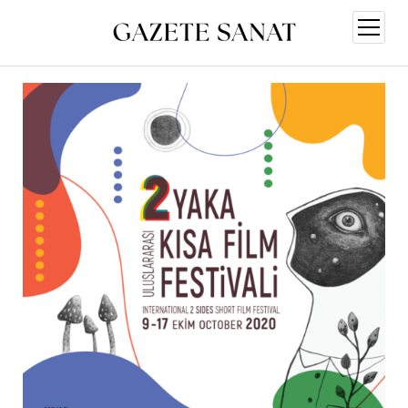
menüy
aç