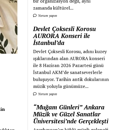
bir organizasyon değil, aynı
zamanda kültürel...
Yorum yapın
Devlet Çoksesli Korosu
AURORA Konseri ile
İstanbul’da
Devlet Çoksesli Korosu, adını kuzey
ışıklarından alan AURORA konseri
ile 8 Haziran 2026 Pazartesi günü
İstanbul AKM’de sanatseverlerle
buluşuyor. Tarihin antik dokularının
müzik yoluyla günümüze...
Yorum yapın
“Muğam Günleri” Ankara
zin
Müzik ve Güzel Sanatlar
Üniversitesi’nde Gerçekleşti
Azerbaycan’ın köklü müzik geleneği