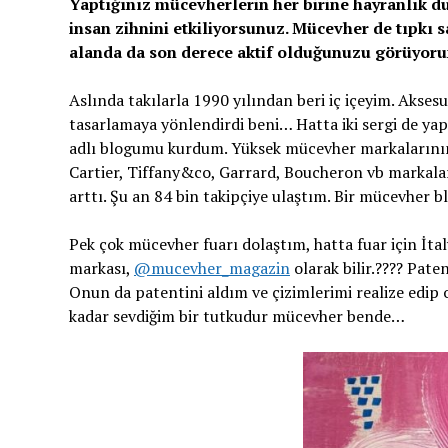
Yaptığınız mücevherlerin her birine hayranlık du
insan zihnini etkiliyorsunuz. Mücevher de tıpkı s
alanda da son derece aktif olduğunuzu görüyorum.
Aslında takılarla 1990 yılından beri iç içeyim. Akse
tasarlamaya yönlendirdi beni… Hatta iki sergi de y
adlı blogumu kurdum. Yüksek mücevher markalarının e
Cartier, Tiffany&co, Garrard, Boucheron vb markalar
arttı. Şu an 84 bin takipçiye ulaştım. Bir mücevher b
Pek çok mücevher fuarı dolaştım, hatta fuar için İta
markası,
@mucevher_magazin
olarak bilir.???? Pat
Onun da patentini aldım ve çizimlerimi realize edip
kadar sevdiğim bir tutkudur mücevher bende…