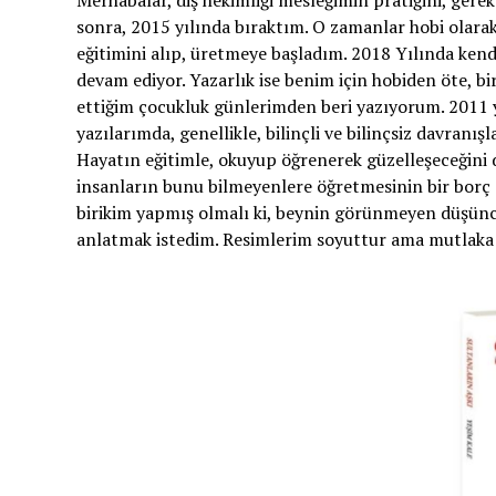
Merhabalar, diş hekimliği mesleğimin pratiğini, gere
sonra, 2015 yılında bıraktım. O zamanlar hobi olara
eğitimini alıp, üretmeye başladım. 2018 Yılında ken
devam ediyor. Yazarlık ise benim için hobiden öte, bi
ettiğim çocukluk günlerimden beri yazıyorum. 2011 yı
yazılarımda, genellikle, bilinçli ve bilinçsiz davranış
Hayatın eğitimle, okuyup öğrenerek güzelleşeceğini
insanların bunu bilmeyenlere öğretmesinin bir bor
birikim yapmış olmalı ki, beynin görünmeyen düşüncele
anlatmak istedim. Resimlerim soyuttur ama mutlaka an