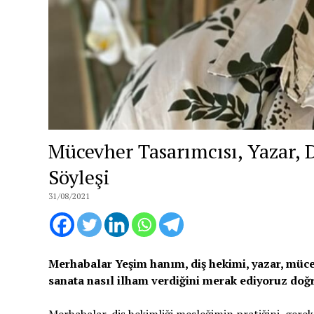
Mücevher Tasarımcısı, Yazar, 
Söyleşi
31/08/2021
Merhabalar Yeşim hanım, diş hekimi, yazar, mücev
sanata nasıl ilham verdiğini merak ediyoruz doğr