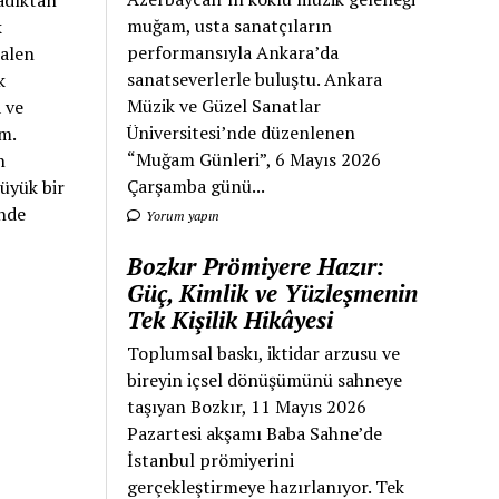
ladıktan
muğam, usta sanatçıların
k
performansıyla Ankara’da
halen
sanatseverlerle buluştu. Ankara
k
Müzik ve Güzel Sanatlar
 ve
Üniversitesi’nde düzenlenen
ım.
“Muğam Günleri”, 6 Mayıs 2026
n
Çarşamba günü...
üyük bir
inde
Yorum yapın
Bozkır Prömiyere Hazır:
Güç, Kimlik ve Yüzleşmenin
Tek Kişilik Hikâyesi
Toplumsal baskı, iktidar arzusu ve
bireyin içsel dönüşümünü sahneye
taşıyan Bozkır, 11 Mayıs 2026
Pazartesi akşamı Baba Sahne’de
İstanbul prömiyerini
gerçekleştirmeye hazırlanıyor. Tek