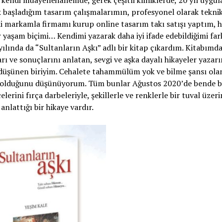
k kendi muayenehanemde, gerek çeşitli kliniklerde, 20 yıl uygu
k başladığım tasarım çalışmalarımın, profesyonel olarak tekni
di markamla firmamı kurup online tasarım takı satışı yaptım, 
r yaşam biçimi… Kendimi yazarak daha iyi ifade edebildiğimi far
lında da “Sultanların Aşkı” adlı bir kitap çıkardım. Kitabımda
ları ve sonuçlarını anlatan, sevgi ve aşka dayalı hikayeler yazar
 düşünen biriyim. Cehalete tahammülüm yok ve bilme şansı ola
ç olduğunu düşünüyorum. Tüm bunlar Ağustos 2020’de bende b
rini fırça darbeleriyle, şekillerle ve renklerle bir tuval üzer
lattığı bir hikaye vardır.