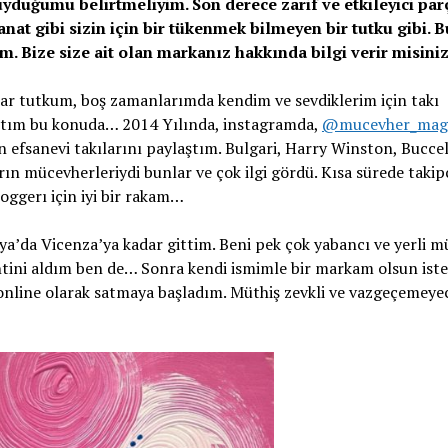
yduğumu belirtmeliyim. Son derece zarif ve etkileyici par
anat gibi sizin için bir tükenmek bilmeyen bir tutku gibi. B
 Bize size ait olan markanız hakkında bilgi verir misini
suar tutkum, boş zamanlarımda kendim ve sevdiklerim için takı
aptım bu konuda… 2014 Yılında, instagramda,
@mucevher_mag
fsanevi takılarını paylaştım. Bulgari, Harry Winston, Buccel
ın mücevherleriydi bunlar ve çok ilgi gördü. Kısa sürede takip
loggerı için iyi bir rakam…
lya’da Vicenza’ya kadar gittim. Beni pek çok yabancı ve yerli 
entini aldım ben de… Sonra kendi ismimle bir markam olsun ist
 online olarak satmaya başladım. Müthiş zevkli ve vazgeçemey