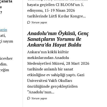
çalarla
hayata geçirilen CI BLOOM’un 5.
u
edisyonu, 15-19 Nisan 2026
z?
tarihlerinde Lütfi Kırdar Kongre...
Yorum yapın
azin
Anadolu’nun Öyküsü, Genç
ati,
Sanatçıların Yorumu ile
çi sayım
Ankara’da Hayat Buldu
Ankara’nın köklü kültür
mekânlarından Anadolu
mücevher
Medeniyetleri Müzesi, 28 Mart 2026
edim.
tarihinde anlamlı bir sanat
eceğim
etkinliğine ev sahipliği yaptı. Gazi
Üniversitesi Vakfı Okulları
öncülüğünde gerçekleştirilen
“Anadolu’nun...
Yorum yapın