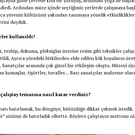
tayda güne çevrede kısa bir yürüyüş, ardından yoga ile başlad
dirdi. Ardından müze içinde seçtiğimiz yerlerde çalışmaya başl
yrıca yörenin kültürünü yakından tanımaya yönelik etkinliklikler
erini duyduk.
ler kullanıldı?
, tezhip, dokuma, pleksiglas üzerine resim gibi teknikler çalışıl
ildi. Ayrıca yöredeki bitkilerden elde edilen kök boyaların üret
 Sanatçılar arasında çok güzel bir etkileşim oluştu. Müzeyi ziy
nan kumaşlar, tişörtler, tuvaller… Bazı sanatçılar malzeme olar
çalıştay temasına nasıl karar verdiniz?
atı hatırlamak, bu döngüye, bütünlüğe dikkat çekmek istedik.
ir” sözünü de hatırladık elbette. Böylece çalıştayın mottosu o