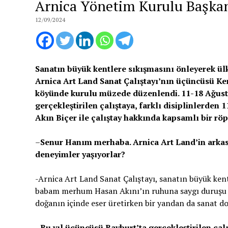
Arnica Yönetim Kurulu Başkanı
12/09/2024
Sanatın büyük kentlere sıkışmasını önleyerek ül
Arnica Art Land Sanat Çalıştayı’nın üçüncüsü Ken
köyünde kurulu müzede düzenlendi. 11-18 Ağusto
gerçekleştirilen çalıştaya, farklı disiplinlerden
Akın Biçer ile çalıştay hakkında kapsamlı bir röp
–
Senur Hanım merhaba. Arnica Art Land’in arkasın
deneyimler yaşıyorlar?
-Arnica Art Land Sanat Çalıştayı, sanatın büyük kent
babam merhum Hasan Akını’ın ruhuna saygı duruşu nite
doğanın içinde eser üretirken bir yandan da sanat dol
–
Bu yıl üçüncüsü Bayburt’ta gerçekleştirilen çal