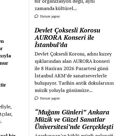
bir organizasyon değil, aynı
zamanda kültürel...
Yorum yapın
Devlet Çoksesli Korosu
AURORA Konseri ile
en
İstanbul’da
ar
Devlet Çoksesli Korosu, adını kuzey
nıyla
ışıklarından alan AURORA konseri
enur
ile 8 Haziran 2026 Pazartesi günü
İstanbul AKM’de sanatseverlerle
buluşuyor. Tarihin antik dokularının
tür
müzik yoluyla günümüze...
Yorum yapın
fiyle,
“Muğam Günleri” Ankara
çılar,
Müzik ve Güzel Sanatlar
.
Üniversitesi’nde Gerçekleşti
zel bir
Azerbaycan’ın köklü müzik geleneği