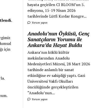
hayata geçirilen CI BLOOM’un 5.
edisyonu, 15-19 Nisan 2026
tarihlerinde Lütfi Kırdar Kongre...
tlendi.
Yorum yapın
Anadolu’nun Öyküsü, Genç
ergimiz
Sanatçıların Yorumu ile
plumsal
Ankara’da Hayat Buldu
ı için
Ankara’nın köklü kültür
mekânlarından Anadolu
Medeniyetleri Müzesi, 28 Mart 2026
tarihinde anlamlı bir sanat
etkinliğine ev sahipliği yaptı. Gazi
la.
Üniversitesi Vakfı Okulları
öncülüğünde gerçekleştirilen
“Anadolu’nun...
uyum.
Yorum yapın