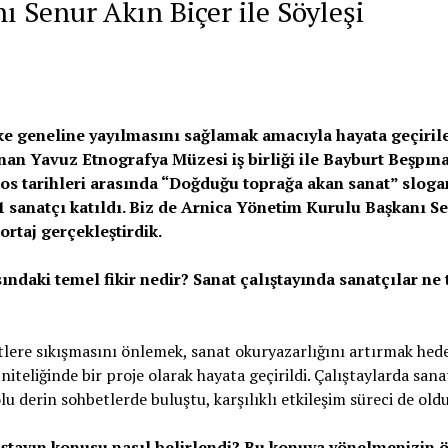
 Senur Akın Biçer ile Söyleşi
ke geneline yayılmasını sağlamak amacıyla hayata geçiril
an Yavuz Etnografya Müzesi iş birliği ile Bayburt Beşpın
s tarihleri arasında “Doğduğu toprağa akan sanat” sloga
 11 sanatçı katıldı. Biz de Arnica Yönetim Kurulu Başkanı S
ortaj gerçekleştirdik.
daki temel fikir nedir? Sanat çalıştayında sanatçılar ne 
lere sıkışmasını önlemek, sanat okuryazarlığını artırmak hede
liğinde bir proje olarak hayata geçirildi. Çalıştaylarda sanat
u derin sohbetlerde buluştu, karşılıklı etkileşim süreci de oldu
ıştayın konusu nasıl belirlendi? Bu konuya yönelmenizin ö