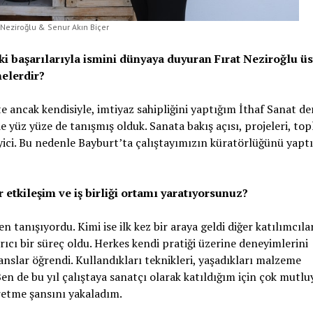
t Neziroğlu & Senur Akın Biçer
 başarılarıyla ismini dünyaya duyuran Fırat Neziroğlu üs
nelerdir?
e ancak kendisiyle, imtiyaz sahipliğini yaptığım İthaf Sanat d
zde yüz yüze de tanışmış olduk. Sanata bakış açısı, projeleri, to
yici. Bu nedenle Bayburt’ta çalıştayımızın küratörlüğünü yaptığ
r etkileşim ve iş birliği ortamı yaratıyorsunuz?
 tanışıyordu. Kimi ise ilk kez bir araya geldi diğer katılımcılar
rıcı bir süreç oldu. Herkes kendi pratiği üzerine deneyimlerini
nslar öğrendi. Kullandıkları teknikleri, yaşadıkları malzeme
. Ben de bu yıl çalıştaya sanatçı olarak katıldığım için çok mutl
üretme şansını yakaladım.