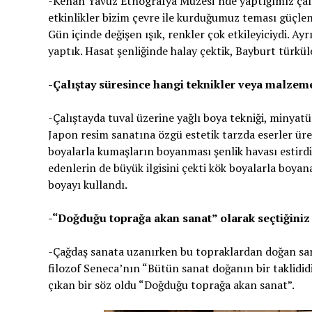
-Kenan Yavuz Etnografya Müzesi’nde yaptığımız çalış
etkinlikler bizim çevre ile kurduğumuz teması güçlen
Gün içinde değişen ışık, renkler çok etkileyiciydi. A
yaptık. Hasat şenliğinde halay çektik, Bayburt türkül
-Çalıştay süresince hangi teknikler veya malzeme
-Çalıştayda tuval üzerine yağlı boya tekniği, minyatür
Japon resim sanatına özgü estetik tarzda eserler üret
boyalarla kumaşların boyanması şenlik havası estirdi.
edenlerin de büyük ilgisini çekti kök boyalarla boya
boyayı kullandı.
-“Doğduğu toprağa akan sanat” olarak seçtiğiniz 
-Çağdaş sanata uzanırken bu topraklardan doğan san
filozof Seneca’nın “Bütün sanat doğanın bir taklidid
çıkan bir söz oldu “Doğduğu toprağa akan sanat”.