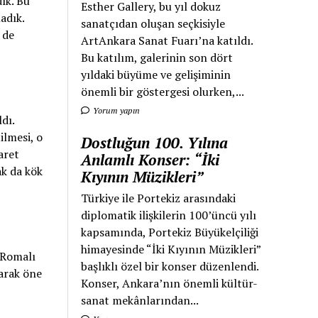
ık. Bu
Esther Gallery, bu yıl dokuz
adık.
sanatçıdan oluşan seçkisiyle
 de
ArtAnkara Sanat Fuarı’na katıldı.
Bu katılım, galerinin son dört
yıldaki büyüme ve gelişiminin
önemli bir göstergesi olurken,...
Yorum yapın
dı.
ilmesi, o
Dostluğun 100. Yılına
aret
Anlamlı Konser: “İki
ak da kök
Kıyının Müzikleri”
Türkiye ile Portekiz arasındaki
diplomatik ilişkilerin 100’üncü yılı
kapsamında, Portekiz Büyükelçiliği
himayesinde “İki Kıyının Müzikleri”
 Romalı
başlıklı özel bir konser düzenlendi.
larak öne
Konser, Ankara’nın önemli kültür-
sanat mekânlarından...