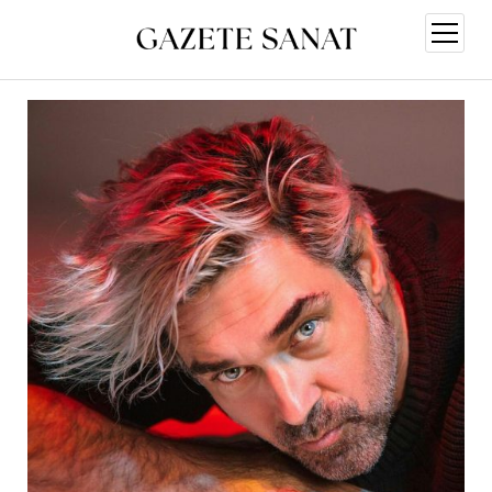
menüy
aç