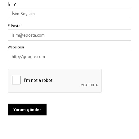
İsim*
E-Posta*
Websitesi