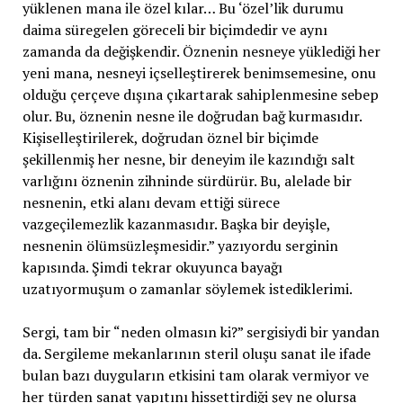
yüklenen mana ile özel kılar… Bu ‘özel’lik durumu
daima süregelen göreceli bir biçimdedir ve aynı
zamanda da değişkendir. Öznenin nesneye yüklediği her
yeni mana, nesneyi içselleştirerek benimsemesine, onu
olduğu çerçeve dışına çıkartarak sahiplenmesine sebep
olur. Bu, öznenin nesne ile doğrudan bağ kurmasıdır.
Kişiselleştirilerek, doğrudan öznel bir biçimde
şekillenmiş her nesne, bir deneyim ile kazındığı salt
varlığını öznenin zihninde sürdürür. Bu, alelade bir
nesnenin, etki alanı devam ettiği sürece
vazgeçilemezlik kazanmasıdır. Başka bir deyişle,
nesnenin ölümsüzleşmesidir.” yazıyordu serginin
kapısında. Şimdi tekrar okuyunca bayağı
uzatıyormuşum o zamanlar söylemek istediklerimi.
Sergi, tam bir “neden olmasın ki?” sergisiydi bir yandan
da. Sergileme mekanlarının steril oluşu sanat ile ifade
bulan bazı duyguların etkisini tam olarak vermiyor ve
her türden sanat yapıtını hissettirdiği şey ne olursa