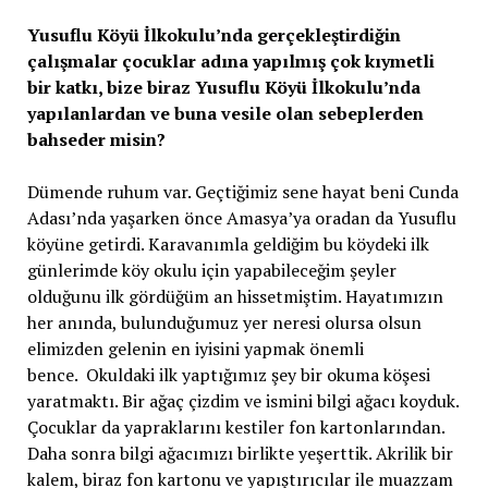
Yusuflu Köyü İlkokulu’nda gerçekleştirdiğin
çalışmalar çocuklar adına yapılmış çok kıymetli
bir katkı, bize biraz Yusuflu Köyü İlkokulu’nda
yapılanlardan ve buna vesile olan sebeplerden
bahseder misin?
Dümende ruhum var. Geçtiğimiz sene hayat beni Cunda
Adası’nda yaşarken önce Amasya’ya oradan da Yusuflu
köyüne getirdi. Karavanımla geldiğim bu köydeki ilk
günlerimde köy okulu için yapabileceğim şeyler
olduğunu ilk gördüğüm an hissetmiştim. Hayatımızın
her anında, bulunduğumuz yer neresi olursa olsun
elimizden gelenin en iyisini yapmak önemli
bence. Okuldaki ilk yaptığımız şey bir okuma köşesi
yaratmaktı. Bir ağaç çizdim ve ismini bilgi ağacı koyduk.
Çocuklar da yapraklarını kestiler fon kartonlarından.
Daha sonra bilgi ağacımızı birlikte yeşerttik. Akrilik bir
kalem, biraz fon kartonu ve yapıştırıcılar ile muazzam