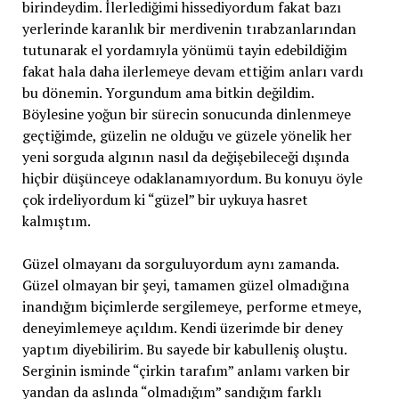
birindeydim. İlerlediğimi hissediyordum fakat bazı
yerlerinde karanlık bir merdivenin tırabzanlarından
tutunarak el yordamıyla yönümü tayin edebildiğim
fakat hala daha ilerlemeye devam ettiğim anları vardı
bu dönemin. Yorgundum ama bitkin değildim.
Böylesine yoğun bir sürecin sonucunda dinlenmeye
geçtiğimde, güzelin ne olduğu ve güzele yönelik her
yeni sorguda algının nasıl da değişebileceği dışında
hiçbir düşünceye odaklanamıyordum. Bu konuyu öyle
çok irdeliyordum ki “güzel” bir uykuya hasret
kalmıştım.
Güzel olmayanı da sorguluyordum aynı zamanda.
Güzel olmayan bir şeyi, tamamen güzel olmadığına
inandığım biçimlerde sergilemeye, performe etmeye,
deneyimlemeye açıldım. Kendi üzerimde bir deney
yaptım diyebilirim. Bu sayede bir kabulleniş oluştu.
Serginin isminde “çirkin tarafım” anlamı varken bir
yandan da aslında “olmadığım” sandığım farklı