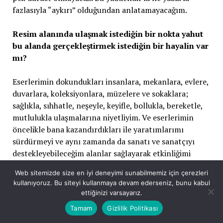
fazlasıyla “aykırı” olduğundan anlatamayacağım.
Resim alanında ulaşmak istediğin bir nokta yahut
bu alanda gerçekleştirmek istediğin bir hayalin var
mı?
Eserlerimin dokundukları insanlara, mekanlara, evlere,
duvarlara, koleksiyonlara, müzelere ve sokaklara;
sağlıkla, sıhhatle, neşeyle, keyifle, bollukla, bereketle,
mutlulukla ulaşmalarına niyetliyim. Ve eserlerimin
öncelikle bana kazandırdıkları ile yaratımlarımı
sürdürmeyi ve aynı zamanda da sanatı ve sanatçıyı
destekleyebileceğim alanlar sağlayarak etkinliğimi
genişletmeyi amaçlıyorum.
Web sitemizde size en iyi deneyimi sunabilmemiz için çerezleri
kullanıyoruz. Bu siteyi kullanmaya devam ederseniz, bunu kabul
Bir de, resimlerimin sonsuzlukta parlayan parçalarım
ettiğinizi varsayarız.
olarak beni yansıttıkları bir ölümsüzlük fikri ve
Tamam
Gizlilik Politikası
yaşarken de resimlerimin getirisi olan güzelliklerle