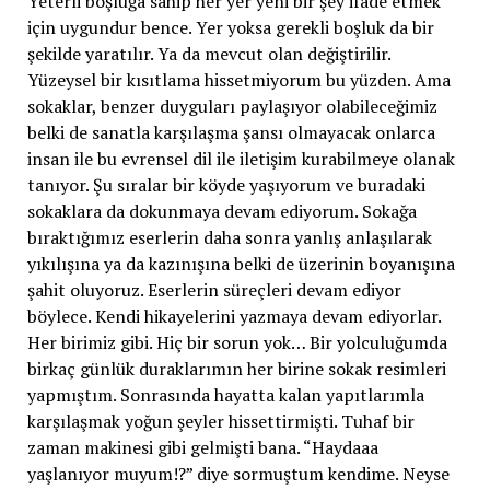
Yeterli boşluğa sahip her yer yeni bir şey ifade etmek
için uygundur bence. Yer yoksa gerekli boşluk da bir
şekilde yaratılır. Ya da mevcut olan değiştirilir.
Yüzeysel bir kısıtlama hissetmiyorum bu yüzden. Ama
sokaklar, benzer duyguları paylaşıyor olabileceğimiz
belki de sanatla karşılaşma şansı olmayacak onlarca
insan ile bu evrensel dil ile iletişim kurabilmeye olanak
tanıyor. Şu sıralar bir köyde yaşıyorum ve buradaki
sokaklara da dokunmaya devam ediyorum. Sokağa
bıraktığımız eserlerin daha sonra yanlış anlaşılarak
yıkılışına ya da kazınışına belki de üzerinin boyanışına
şahit oluyoruz. Eserlerin süreçleri devam ediyor
böylece. Kendi hikayelerini yazmaya devam ediyorlar.
Her birimiz gibi. Hiç bir sorun yok… Bir yolculuğumda
birkaç günlük duraklarımın her birine sokak resimleri
yapmıştım. Sonrasında hayatta kalan yapıtlarımla
karşılaşmak yoğun şeyler hissettirmişti. Tuhaf bir
zaman makinesi gibi gelmişti bana. “Haydaaa
yaşlanıyor muyum!?” diye sormuştum kendime. Neyse