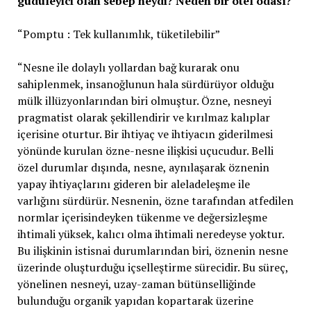
güdüleyici olan sebep neydi? Neden bir otel odası?
“Pomptu : Tek kullanımlık, tüketilebilir”
“Nesne ile dolaylı yollardan bağ kurarak onu
sahiplenmek, insanoğlunun hala sürdürüyor olduğu
mülk illüzyonlarından biri olmuştur. Özne, nesneyi
pragmatist olarak şekillendirir ve kırılmaz kalıplar
içerisine oturtur. Bir ihtiyaç ve ihtiyacın giderilmesi
yönünde kurulan özne-nesne ilişkisi uçucudur. Belli
özel durumlar dışında, nesne, aynılaşarak öznenin
yapay ihtiyaçlarını gideren bir aleladeleşme ile
varlığını sürdürür. Nesnenin, özne tarafından atfedilen
normlar içerisindeyken tükenme ve değersizleşme
ihtimali yüksek, kalıcı olma ihtimali neredeyse yoktur.
Bu ilişkinin istisnai durumlarından biri, öznenin nesne
üzerinde oluşturduğu içselleştirme sürecidir. Bu süreç,
yönelinen nesneyi, uzay-zaman bütünselliğinde
bulunduğu organik yapıdan kopartarak üzerine