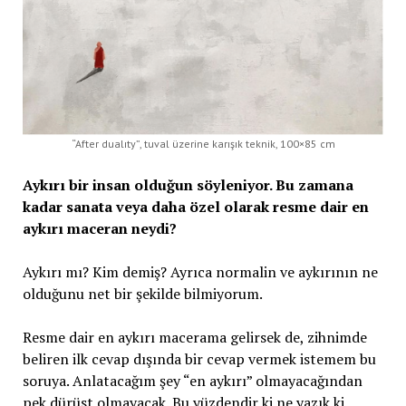
“After dualıty”, tuval üzerine karışık teknik, 100×85 cm
Aykırı bir insan olduğun söyleniyor. Bu zamana
kadar sanata veya daha özel olarak resme dair en
aykırı maceran neydi?
Aykırı mı? Kim demiş? Ayrıca normalin ve aykırının ne
olduğunu net bir şekilde bilmiyorum.
Resme dair en aykırı macerama gelirsek de, zihnimde
beliren ilk cevap dışında bir cevap vermek istemem bu
soruya. Anlatacağım şey “en aykırı” olmayacağından
pek dürüst olmayacak. Bu yüzdendir ki ne yazık ki