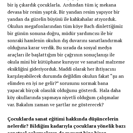
bir iş çıkardık çocuklarla. Ardından tüm iç mekana
devasa bir resim yaptık. Bir yandan resim yapıyor bir
yandan da güzelin büyüsü ile kahkahalar atıyorduk.
Okulun megafonlarından tüm köye Bach dinlettiğimiz
bir günün sonuna doğru, müdür yardımcısı ile bir
sonraki hamlenin okulun dış duvarını sanatlandırmak
olduğuna karar verdik. Bu sırada da sosyal medya
araçları ile başlattığım bir çağrının sonuçlanışı ile
okula mini bir kütüphane kuruyor ve sanatsal malzeme
eksikliğini gideriyorduk. Maddi olarak her ihtiyacını
karşılayabilecek durumda değildim okulun fakat “şu an
elimden en iyi ne gelir?” sorusunu sormak bana
yapacak birçok olasılık olduğunu gösterdi. Hala daha
köy okullarında yapmaya niyetli olduğum çalışmalar
var. Bakalım zaman ve şartlar ne gösterecek?
Çocuklarda sanat eğitimi hakkında düşüncelerin
nelerdir? Bildiğim kadarıyla çocuklara yönelik bazı
sanatsal çalışmaların da mevcut bize biraz