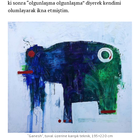
ki sonra “olgunlaşma olgunlaşma” diyerek kendimi
olumlayarak ikna etmiştim.
“Ganesh”, tuval üzerine karışık teknik, 195×220 cm