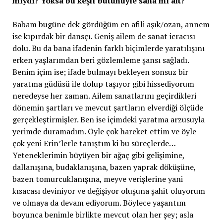
mıydı? Yoksa bu keşif bütünüyle sana mı ait?
Babam bugüne dek gördüğüm en afili aşık/ozan, annem
ise kıpırdak bir dansçı. Geniş ailem de sanat icracısı
dolu. Bu da bana ifadenin farklı biçimlerde yaratılışını
erken yaşlarımdan beri gözlemleme şansı sağladı.
Benim içim ise; ifade bulmayı bekleyen sonsuz bir
yaratma güdüsü ile dolup taşıyor gibi hissediyorum
neredeyse her zaman. Ailem sanatlarını geçirdikleri
dönemin şartları ve mevcut şartların elverdiği ölçüde
gerçekleştirmişler. Ben ise içimdeki yaratma arzusuyla
yerimde duramadım. Öyle çok hareket ettim ve öyle
çok yeni Erin’lerle tanıştım ki bu süreçlerde…
Yeteneklerimin büyüyen bir ağaç gibi gelişimine,
dallanışına, budaklanışına, bazen yaprak döküşüne,
bazen tomurcuklanışına, meyve verişlerine yani
kısacası deviniyor ve değişiyor oluşuna şahit oluyorum
ve olmaya da devam ediyorum. Böylece yaşantım
boyunca benimle birlikte mevcut olan her şey; asla