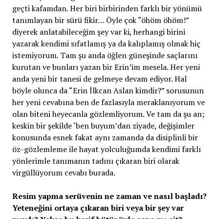
geçti kafamdan. Her biri birbirinden farklı bir yönümü
tanımlayan bir sürü fikir… Öyle çok “öhöm öhöm!”
diyerek anlatabileceğim şey var ki, herhangi birini
yazarak kendimi sıfatlamış ya da kalıplamış olmak hiç
istemiyorum. Tam şu anda öğlen güneşinde saçlarını
kurutan ve bunları yazan bir Erin’im mesela. Her yeni
anda yeni bir tanesi de gelmeye devam ediyor. Hal
böyle olunca da “Erin İlkcan Aslan kimdir?” sorusunun
her yeni cevabına ben de fazlasıyla meraklanıyorum ve
olan biteni heyecanla gözlemliyorum. Ve tam da şu an;
keskin bir şekilde ‘ben buyum’dan ziyade, değişimler
konusunda esnek fakat aynı zamanda da disiplinli bir
öz-gözlemleme ile hayat yolculuğumda kendimi farklı
yönlerimle tanımanın tadını çıkaran biri olarak
virgüllüyorum cevabı burada.
Resim yapma serüvenin ne zaman ve nasıl başladı?
Yeteneğini ortaya çıkaran biri veya bir şey var