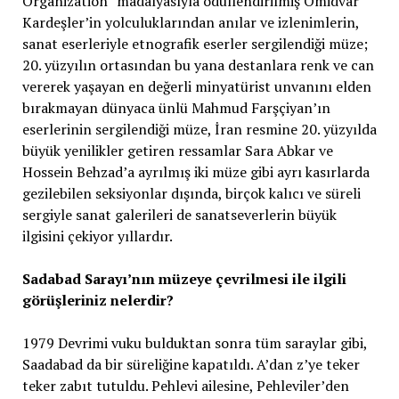
Organization” madalyasıyla ödüllendirilmiş Omidvar
Kardeşler’in yolculuklarından anılar ve izlenimlerin,
sanat eserleriyle etnografik eserler sergilendiği müze;
20. yüzyılın ortasından bu yana destanlara renk ve can
vererek yaşayan en değerli minyatürist unvanını elden
bırakmayan dünyaca ünlü Mahmud Farşçiyan’ın
eserlerinin sergilendiği müze, İran resmine 20. yüzyılda
büyük yenilikler getiren ressamlar Sara Abkar ve
Hossein Behzad’a ayrılmış iki müze gibi ayrı kasırlarda
gezilebilen seksiyonlar dışında, birçok kalıcı ve süreli
sergiyle sanat galerileri de sanatseverlerin büyük
ilgisini çekiyor yıllardır.
Sadabad Sarayı’nın müzeye çevrilmesi ile ilgili
görüşleriniz nelerdir?
1979 Devrimi vuku bulduktan sonra tüm saraylar gibi,
Saadabad da bir süreliğine kapatıldı. A’dan z’ye teker
teker zabıt tutuldu. Pehlevi ailesine, Pehleviler’den