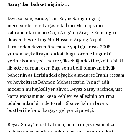
Saray’dan bahsetmiştiniz…
Devasa bahçesinde, tam Beyaz Saray’ın giriş
merdivenlerinin karşısında İran Mitolojisinin
kahramanlarından Okçu Araş’ın (Araş-e Kemangir)
duayen heykeltraş Mir Hossein Arjang Nejad
tarafından devrim öncesinde yaptığı ancak 2008
yılında heykeltraşın da katıldığı törenle bugünkü
yerine konan yedi metre yüksekliğindeki heykeli tabii ki
ilk göze çarpan eser. Başı sonu belli olmayan büyük
bahçenin az ilerisindeki ağaçlık alanda ise İranlı ressam
ve heykeltıraş Bahman Mohassess’in “Anne” adlı
modern nü heykeli yer alıyor. Beyaz Saray’a içinde, üst
katta Mohammad Reza Pehlevi ve ailesinin oturma
odalarından birinde Farah Diba ve Şah’ın bronz
büstleri ile karşı karşıya geliyor ziyaretçi.
Beyaz Saray’ın üst katında, odaların çevresine dizili
olduğu geniş merkezi holün devasa tavanının dört