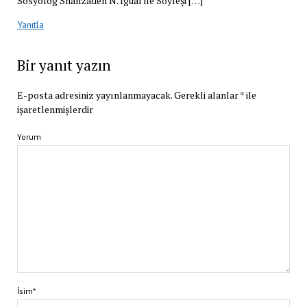
Sosyolog Shahzadeh N. İgual ile Söyleşi […]
Yanıtla
Bir yanıt yazın
E-posta adresiniz yayınlanmayacak.
Gerekli alanlar
*
ile
işaretlenmişlerdir
Yorum
İsim*