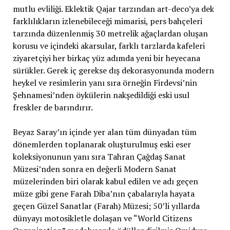
mutlu evliliği. Eklektik Qajar tarzından art-deco’ya dek
farklılıkların izlenebileceği mimarisi, pers bahçeleri
tarzında düzenlenmiş 30 metrelik ağaçlardan oluşan
korusu ve içindeki akarsular, farklı tarzlarda kafeleri
ziyaretçiyi her birkaç yüz adımda yeni bir heyecana
sürükler. Gerek iç gerekse dış dekorasyonunda modern
heykel ve resimlerin yanı sıra örneğin Firdevsi’nin
Şehnamesi’nden öykülerin nakşedildiği eski usul
freskler de barındırır.
Beyaz Saray’ın içinde yer alan tüm dünyadan tüm
dönemlerden toplanarak oluşturulmuş eski eser
koleksiyonunun yanı sıra Tahran Çağdaş Sanat
Müzesi’nden sonra en değerli Modern Sanat
müzelerinden biri olarak kabul edilen ve adı geçen
müze gibi gene Farah Diba’nın çabalarıyla hayata
geçen Güzel Sanatlar (Farah) Müzesi; 50’li yıllarda
dünyayı motosikletle dolaşan ve “World Citizens