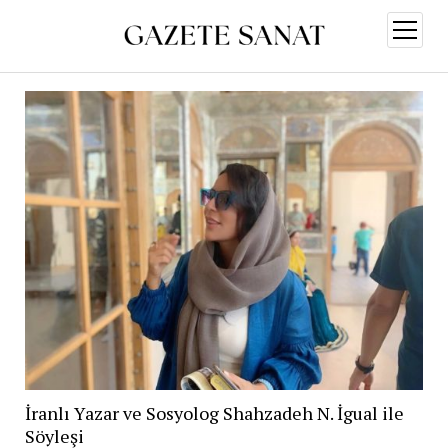
menüy
aç
İranlı Yazar ve Sosyolog Shahzadeh N. İgual ile
Söyleşi