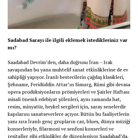
Sadabad Sarayı ile ilgili eklemek istedikleriniz var
mı?
Saadabad Devrim’den, daha doğrusu İran – Irak
savaşından bu yana muhtelif sanat etkinliklerine de ev
sahipliği yapıyor. İranlı bestecilerin çağdaş klasikleri,
Şehname, Feridüddin Attar’ın Simurg, Rûmi gibi devasa
opera prodüksiyonların prömiyerleri ve Şairler Haftası
misali önemli edebiyat şölenleri, aynı zamanda hat,
resim, minyatür, heykel sergileri için, saray senelerdir
kapılarını sanatseverlere açıyor. Bütün bu faaliyetlerin
yanı sıra İranlı genç grupların caz, blues, dünya müziği
konserleriyle, filarmoni ve senfoni konserleri ve
resitaller gibi etkinlikler de düzenleniyor Saadabad’da.