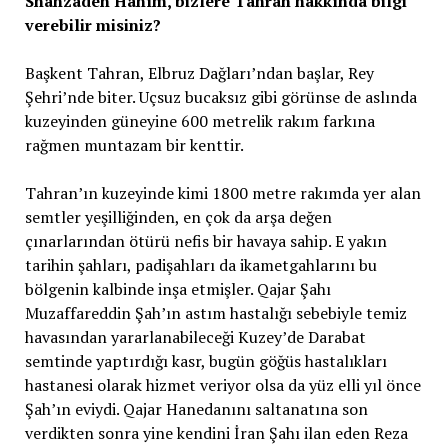
Shahzadeh Hanım, bizlere Tahran hakkında bilgi
verebilir misiniz?
Başkent Tahran, Elbruz Dağları’ndan başlar, Rey
Şehri’nde biter. Uçsuz bucaksız gibi görünse de aslında
kuzeyinden güneyine 600 metrelik rakım farkına
rağmen muntazam bir kenttir.
Tahran’ın kuzeyinde kimi 1800 metre rakımda yer alan
semtler yeşilliğinden, en çok da arşa değen
çınarlarından ötürü nefis bir havaya sahip. E yakın
tarihin şahları, padişahları da ikametgahlarını bu
bölgenin kalbinde inşa etmişler. Qajar Şahı
Muzaffareddin Şah’ın astım hastalığı sebebiyle temiz
havasından yararlanabileceği Kuzey’de Darabat
semtinde yaptırdığı kasr, bugün göğüs hastalıkları
hastanesi olarak hizmet veriyor olsa da yüz elli yıl önce
Şah’ın eviydi. Qajar Hanedanını saltanatına son
verdikten sonra yine kendini İran Şahı ilan eden Reza