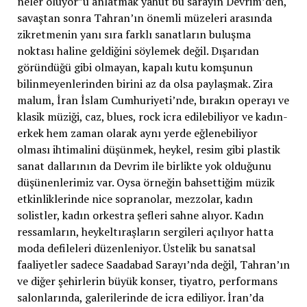
neler oluyor”u anlatmak yahut bu sarayın Devrim’den,
savaştan sonra Tahran’ın önemli müzeleri arasında
zikretmenin yanı sıra farklı sanatların buluşma
noktası haline geldiğini söylemek değil. Dışarıdan
göründüğü gibi olmayan, kapalı kutu komşunun
bilinmeyenlerinden birini az da olsa paylaşmak. Zira
malum, İran İslam Cumhuriyeti’nde, bırakın operayı ve
klasik müziği, caz, blues, rock icra edilebiliyor ve kadın-
erkek hem zaman olarak aynı yerde eğlenebiliyor
olması ihtimalini düşünmek, heykel, resim gibi plastik
sanat dallarının da Devrim ile birlikte yok olduğunu
düşünenlerimiz var. Oysa örneğin bahsettiğim müzik
etkinliklerinde nice sopranolar, mezzolar, kadın
solistler, kadın orkestra şefleri sahne alıyor. Kadın
ressamların, heykeltıraşların sergileri açılıyor hatta
moda defileleri düzenleniyor. Üstelik bu sanatsal
faaliyetler sadece Saadabad Sarayı’nda değil, Tahran’ın
ve diğer şehirlerin büyük konser, tiyatro, performans
salonlarında, galerilerinde de icra ediliyor. İran’da