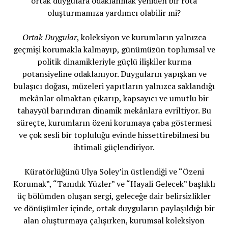
ortak duygulara odaklanmak yeniden bir rota
oluşturmamıza yardımcı olabilir mi?
Ortak Duygular
, koleksiyon ve kurumların yalnızca
geçmişi korumakla kalmayıp, günümüzün toplumsal ve
politik dinamikleriyle güçlü ilişkiler kurma
potansiyeline odaklanıyor. Duyguların yapışkan ve
bulaşıcı doğası, müzeleri yapıtların yalnızca saklandığı
mekânlar olmaktan çıkarıp, kapsayıcı ve umutlu bir
tahayyül barındıran dinamik mekânlara evriltiyor. Bu
süreçte, kurumların özeni korumaya çaba göstermesi
ve çok sesli bir topluluğu evinde hissettirebilmesi bu
ihtimali güçlendiriyor.
Küratörlüğünü Ulya Soley’in üstlendiği ve “Özeni
Korumak”, “Tanıdık Yüzler” ve “Hayali Gelecek” başlıklı
üç bölümden oluşan sergi, geleceğe dair belirsizlikler
ve dönüşümler içinde, ortak duyguların paylaşıldığı bir
alan oluşturmaya çalışırken, kurumsal koleksiyon