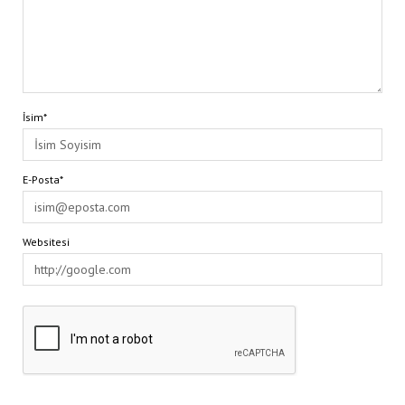
İsim*
E-Posta*
Websitesi