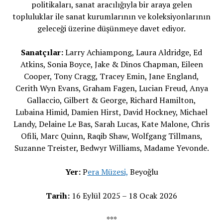
politikaları, sanat aracılığıyla bir araya gelen
topluluklar ile sanat kurumlarının ve koleksiyonlarının
geleceği üzerine düşünmeye davet ediyor.
Sanatçılar:
Larry Achiampong, Laura Aldridge, Ed
Atkins, Sonia Boyce, Jake & Dinos Chapman, Eileen
Cooper, Tony Cragg, Tracey Emin, Jane England,
Cerith Wyn Evans, Graham Fagen, Lucian Freud, Anya
Gallaccio, Gilbert & George, Richard Hamilton,
Lubaina Himid, Damien Hirst, David Hockney, Michael
Landy, Delaine Le Bas, Sarah Lucas, Kate Malone, Chris
Ofili, Marc Quinn, Raqib Shaw, Wolfgang Tillmans,
Suzanne Treister, Bedwyr Williams, Madame Yevonde.
Yer:
P
era Müzesi,
Beyoğlu
Tarih:
16 Eylül 2025 – 18 Ocak 2026
***