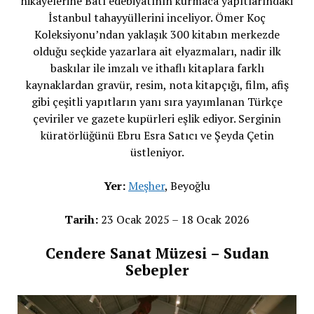
hikâyelerine Batı edebiyatının kurmaca yapıtlarındaki
İstanbul tahayyüllerini inceliyor. Ömer Koç
Koleksiyonu’ndan yaklaşık 300 kitabın merkezde
olduğu seçkide yazarlara ait elyazmaları, nadir ilk
baskılar ile imzalı ve ithaflı kitaplara farklı
kaynaklardan gravür, resim, nota kitapçığı, film, afiş
gibi çeşitli yapıtların yanı sıra yayımlanan Türkçe
çeviriler ve gazete kupürleri eşlik ediyor. Serginin
küratörlüğünü Ebru Esra Satıcı ve Şeyda Çetin
üstleniyor.
Yer:
Meşher
, Beyoğlu
Tarih:
23 Ocak 2025 – 18 Ocak 2026
Cendere Sanat Müzesi – Sudan
Sebepler