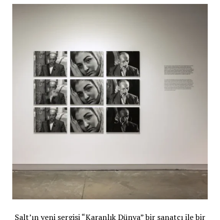
Salt’ın yeni sergisi “Karanlık Dünya” bir sanatçı ile bir