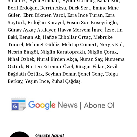
Sinan İz, Ayda Ataman, Aynur Görmüş, Bahar Kor,
Beril Erdoğan, Berrin Aksu, Dilek Sert, Emine Mine
Güler, Ebru Dikmen Varol, Esra İnce Turan, Esra
Soytürk, Erdoğan Karayel, Füsun Sun Kuseyrioğlu,
Günay Aykaç Atalayer, Havva Meryem İmre, İzzettin
Baki, Kenan Ak, Hafize Elibollar Ortaç, Mebruke
Tuncel, Mehmet Güldiz, Mehtap Cömert, Nergis Kul,
Nesrin Bingöl, Nilgün Karatopraklı, Nilgün Çoruk,
Nihal Özbek, Nural Birden Akça, Nuran Say, Nursema
Öztürk, Nurten Ertemur Özel, Rüzgar Fidan, Sevil
Bağdatlı Öztürk, Seyhan Demir, Şenel Genç, Tolga
Berkay, Yeşim İnce, Zuhal Çağdaş.
Gazete Sanat