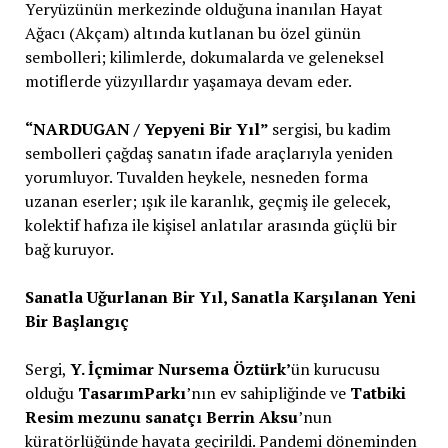
Yeryüzünün merkezinde olduğuna inanılan Hayat
Ağacı (Akçam) altında kutlanan bu özel günün
sembolleri; kilimlerde, dokumalarda ve geleneksel
motiflerde yüzyıllardır yaşamaya devam eder.
“NARDUGAN / Yepyeni Bir Yıl”
sergisi, bu kadim
sembolleri çağdaş sanatın ifade araçlarıyla yeniden
yorumluyor. Tuvalden heykele, nesneden forma
uzanan eserler; ışık ile karanlık, geçmiş ile gelecek,
kolektif hafıza ile kişisel anlatılar arasında güçlü bir
bağ kuruyor.
Sanatla Uğurlanan Bir Yıl, Sanatla Karşılanan Yeni
Bir Başlangıç
Sergi,
Y. İçmimar Nursema Öztürk’
ün kurucusu
olduğu
TasarımParkı
’nın ev sahipliğinde ve
Tatbiki
Resim mezunu sanatçı Berrin Aksu
’nun
küratörlüğünde hayata geçirildi. Pandemi döneminden