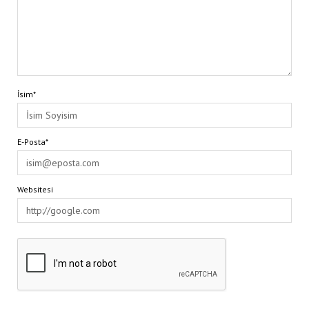
İsim*
E-Posta*
Websitesi