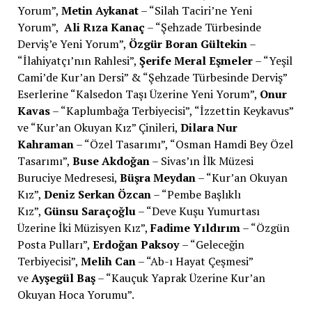
Yorum”,
Metin Aykanat
– “Silah Taciri’ne Yeni
Yorum”,
Ali Rıza Kanaç
– “Şehzade Türbesinde
Derviş’e Yeni Yorum”,
Özgür Boran Gültekin
–
“İlahiyatçı’nın Rahlesi”,
Şerife Meral Eşmeler
– “Yeşil
Cami’de Kur’an Dersi” & “Şehzade Türbesinde Derviş”
Eserlerine “Kalsedon Taşı Üzerine Yeni Yorum”,
Onur
Kavas
– “Kaplumbağa Terbiyecisi”, “İzzettin Keykavus”
ve “Kur’an Okuyan Kız” Çinileri,
Dilara Nur
Kahraman
– “Özel Tasarımı”, “Osman Hamdi Bey Özel
Tasarımı”,
Buse Akdoğan
– Sivas’ın İlk Müzesi
Buruciye Medresesi,
Büşra Meydan
– “Kur’an Okuyan
Kız”,
Deniz Serkan Özcan
– “Pembe Başlıklı
Kız”,
Günsu Saraçoğlu
– “Deve Kuşu Yumurtası
Üzerine İki Müzisyen Kız”,
Fadime Yıldırım
– “Özgün
Posta Pulları”,
Erdoğan Paksoy
– “Geleceğin
Terbiyecisi”,
Melih Can
– “Ab-ı Hayat Çeşmesi”
ve
Ayşegül Baş
– “Kauçuk Yaprak Üzerine Kur’an
Okuyan Hoca Yorumu”.